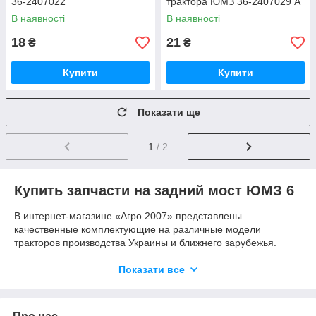
36-2407022
трактора ЮМЗ 36-2407029 А
В наявності
В наявності
18
21
₴
₴
Купити
Купити
Показати ще
1
/ 2
Купить запчасти на задний мост ЮМЗ 6
В интернет-магазине «Агро 2007» представлены
качественные комплектующие на различные модели
тракторов производства Украины и ближнего зарубежья.
Изделия, представленные в нашем каталоге, строго
соответствуют установленным артикулам. Вся продукция из
Показати все
прайса реализуется по привлекательным ценам. Помимо
прочего предоставляется долгосрочная гарантия.
На этой странице нашего магазина вы найдете следующие