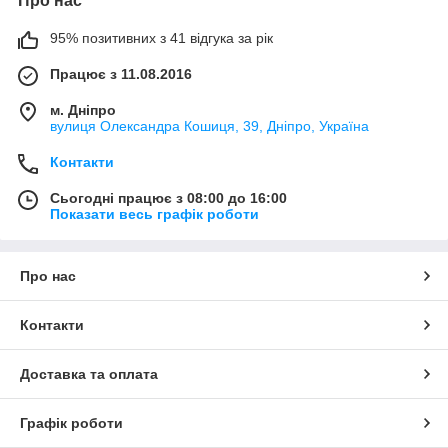
Про нас
запасные части на мосты тракторной техники:
95% позитивних з 41 відгука за рік
Основные пары;
Планетарные шестерни;
Працює з 11.08.2016
Дифференциал;
м. Дніпро
Ведомые и ведущие шестеренки;
вулиця Олександра Кошиця, 39, Дніпро, Україна
Блокировочные механизмы;
Контакти
Стаканы и сателлиты;
Сьогодні працює з 08:00 до 16:00
Полуоси и т.д.
Показати весь графік роботи
Продажа ведется с оперативной и аккуратной доставкой на
адрес заказчика.
Про нас
У нас вы всегда можете купить запчасти на трактор в таких
городах, как Харьков, Днепр (Днепропетровск), Одесса, Киев,
Запорожье.
Контакти
Доставка та оплата
Графік роботи