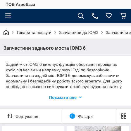
ТОВ Агробаза
Товари та послуги
Запчастини до ЮМЗ
Запчастини 
Запчастини заднього моста ЮМЗ 6
Задній міст ЮМЗ 6 виконує функцію обертання провідних
коліс під час зміни напрямку руху і їзді по бездоріжжю.
Запчастини на задній міст ЮМЗ 6 допоможуть забезпечити
нормальну і безперебійну роботу всього агрегату. Для цього
необхідно своєчасно виконувати техобслуговування і заміну
деталей.
Показати все
Главным элементом этого узла сельхозтехники является
дифференциал, относящийся к открытому шестереночному
типу и оснащенный двумя сателлитами. С их помощью
Сортування
0
Фільтри
происходит соединение двух полуосей в единую осевую
систему. От частоты вращения шестеренки напрямую
зависит скорость движения специализированного