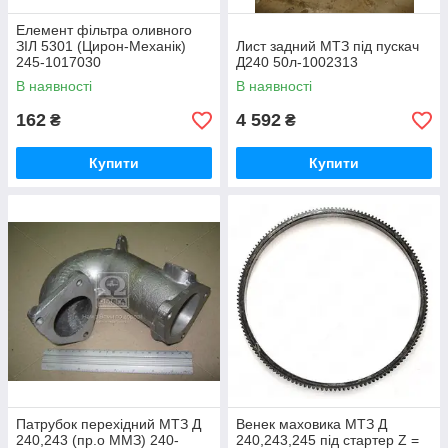
Елемент фільтра оливного
ЗІЛ 5301 (Цирон-Механік)
Лист задний МТЗ під пускач
245-1017030
Д240 50л-1002313
В наявності
В наявності
162
4 592
₴
₴
Купити
Купити
Патрубок перехідний МТЗ Д
Венек маховика МТЗ Д
240,243 (пр.о ММЗ) 240-
240,243,245 під стартер Z =