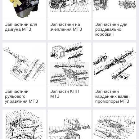
Запчастини для
Запчастини на
Запчастини для
двигуна МТЗ
зчеплення МТЗ
роздавальної
коробки і
переднього моста
трактора МТЗ
Запчастини
Запчасти КПП
Запчастини
рульового
МТЗ
карданних валів і
управління МТЗ
промопоры МТЗ