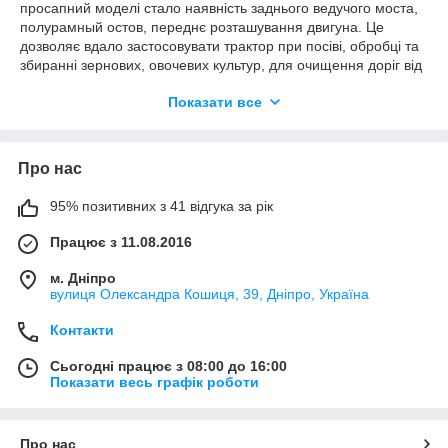
просапний моделі стало наявність заднього ведучого моста,
полурамный остов, переднє розташування двигуна. Це
дозволяє вдало застосовувати трактор при посіві, обробці та
збиранні зернових, овочевих культур, для очищення доріг від
снігу і т. д. Така техніка може оснащуватися різними типами
Показати все
навісного обладнання, що істотно розширює спектр
застосування. Незважаючи на підвищену витривалість і
працездатність, важкі експлуатаційні умови накладають свій
відбиток, тому деталі і вузли рано чи пізно виходять з ладу.
Про нас
95% позитивних з 41 відгука за рік
Працює з 11.08.2016
м. Дніпро
вулиця Олександра Кошиця, 39, Дніпро, Україна
Контакти
Сьогодні працює з 08:00 до 16:00
Показати весь графік роботи
Про нас