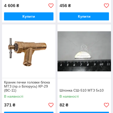
4 606
456
₴
₴
Купити
Купити
Краник печки головки блока
МТЗ (пр.о Білорусь) КР-29
(ВС-11)
Шпонка СШ-510 МТЗ 5х10
В наявності
В наявності
371
82
₴
₴