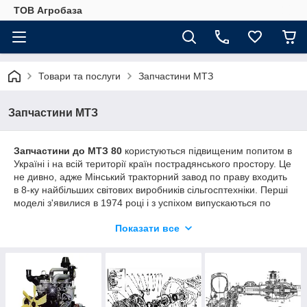
ТОВ Агробаза
Товари та послуги
Запчастини МТЗ
Запчастини МТЗ
Запчастини до МТЗ 80
користуються підвищеним попитом в
Україні і на всій території країн пострадянського простору. Це
не дивно, адже Мінський тракторний завод по праву входить
в 8-ку найбільших світових виробників сільгосптехніки. Перші
моделі з'явилися в 1974 році і з успіхом випускаються по
теперішній час. Широка популярність обумовлена
Показати все
невибагливістю, практичністю і здатністю інтенсивно
працювати в складних умовах. Крім того, за технічними і
експлуатаційними характеристиками трактор МТЗ 80
практично не поступається кращим закордонним зразкам, а
вартість запасних деталей МТЗ 80 непропорційно нижче.