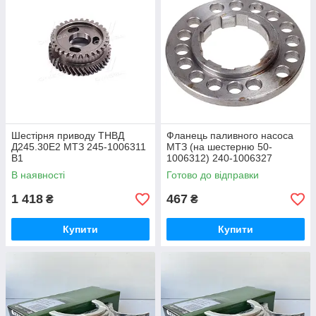
Шестірня приводу ТНВД
Фланець паливного насоса
Д245.30Е2 МТЗ 245-1006311
МТЗ (на шестерню 50-
В1
1006312) 240-1006327
В наявності
Готово до відправки
1 418
467
₴
₴
Купити
Купити