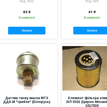
6х11
6х9
83 ₴
41 ₴
В наявності
В наявності
Купити
Купити
Датчик тиску масла МТЗ
Елемент фільтра оли
ДД6-М "грибок" (Білорусь)
ЗІЛ 5301 (Цирон-Механі
1017030