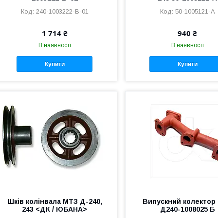
240-1003222-В-01
50-1005121-А
1 714 ₴
940 ₴
В наявності
В наявності
Купити
Купити
Шків колінвала МТЗ Д-240,
Випускний колектор
243 <ДК / ЮБАНА>
Д240-1008025 Б