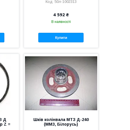
50л-1002313
4 592 ₴
В наявності
Купити
З Д
Шків колінвала МТЗ Д-240
р Z =
(ММЗ, Білорусь)