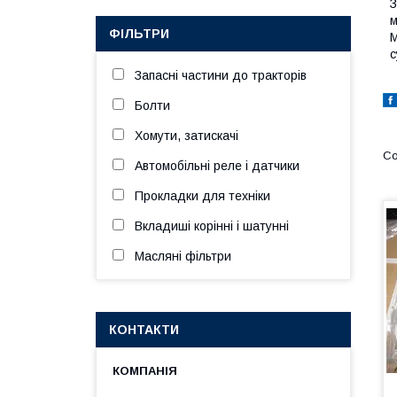
З
м
ФІЛЬТРИ
М
с
Запасні частини до тракторів
Болти
Хомути, затискачі
Автомобільні реле і датчики
Прокладки для техніки
Вкладиші корінні і шатунні
Масляні фільтри
КОНТАКТИ