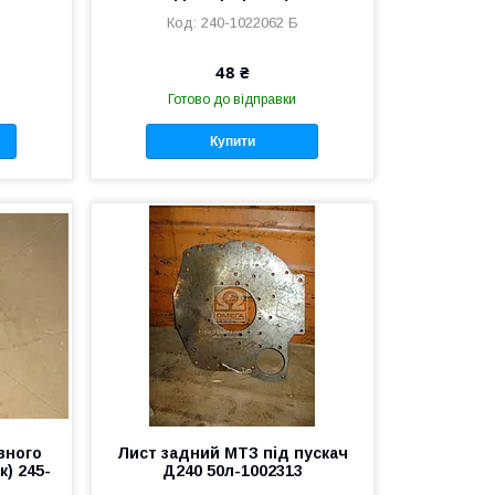
240-1022062 Б
48 ₴
Готово до відправки
Купити
вного
Лист задний МТЗ під пускач
к) 245-
Д240 50л-1002313