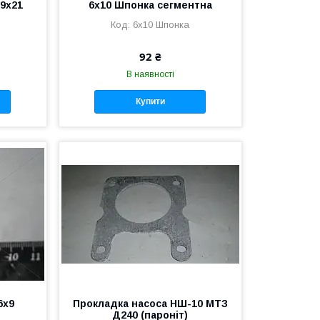
9х21
6х10 Шпонка сегментна
6х10 Шпонка
92 ₴
В наявності
Купити
6х9
Прокладка насоса НШ-10 МТЗ
Д240 (пароніт)