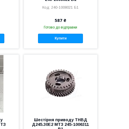
240-1008021 Б1
587 ₴
Готово до відправки
Купити
у
Шестірня приводу ТНВД
МТЗ
Д245.30Е2 МТЗ 245-1006311
В1