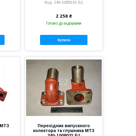
240-1005131-Б1
2 258 ₴
Готово до відправки
Купити
 МТЗ
Перехідник випускного
колектора та глушника МТЗ
240-1008021 Б1