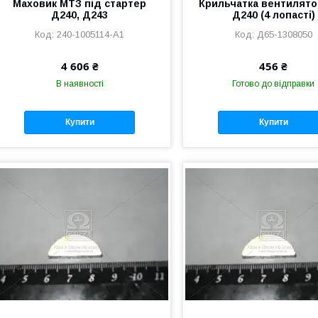
Маховик МТЗ під стартер
Крильчатка вентилят
Д240, Д243
Д240 (4 лопасті)
240-1005114-А1
Д65-1308050
4 606 ₴
456 ₴
В наявності
Готово до відправки
Купити
Купити