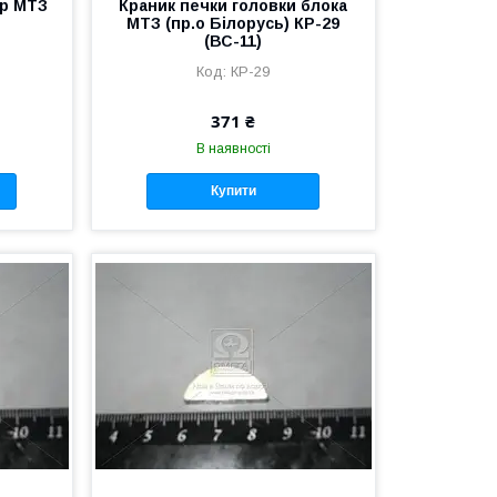
ор МТЗ
Краник печки головки блока
МТЗ (пр.о Білорусь) КР-29
(ВС-11)
КР-29
371 ₴
В наявності
Купити