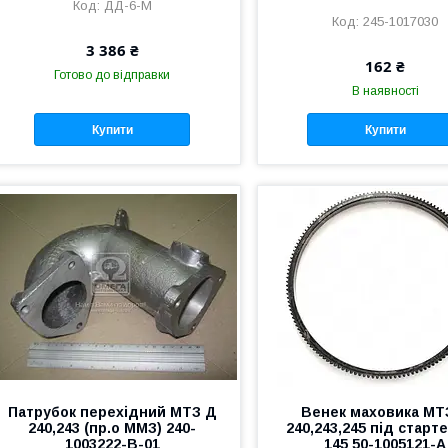
ДД-6-М
245-1017030
3 386 ₴
162 ₴
Готово до відправки
В наявності
Купити
Купити
Патрубок перехідний МТЗ Д
Венек маховика МТ
240,243 (пр.о ММЗ) 240-
240,243,245 під старте
1003222-В-01
145 50-1005121-А