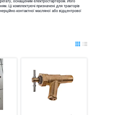
грегату, оснащеним електростартером. Його
ям. Ці комплектуючі призначені для тракторів
інерційно-контактної масляної або відцентрової