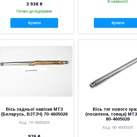
В наявності
3 938 ₴
Готово до відправки
Купити
Купити
Вісь задньої навіски МТЗ
Вісь тяг нового зра
(Беларусь, ВЗТЗЧ) 70-4605026
(посилена, товща) МТ
80-4605026
70-4605026
80-4605026
976 ₴