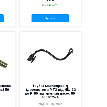
В наявності
Купити
озкоса
Трубка маслопровід
ь) 50-
гідросистеми МТЗ від НШ-32
до Р-80 під круглий насос 80-
4607075-А
80-4607075