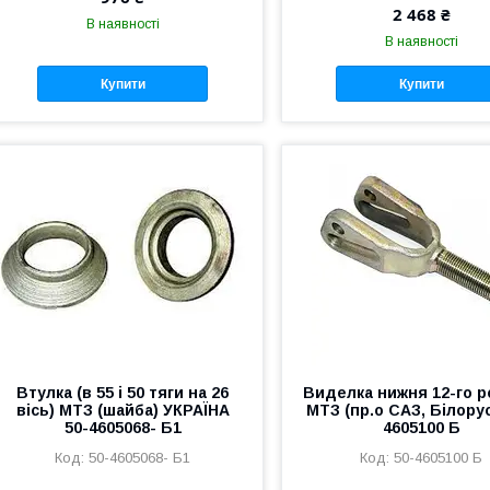
2 468 ₴
В наявності
В наявності
Купити
Купити
Втулка (в 55 і 50 тяги на 26
Виделка нижня 12-го р
вісь) МТЗ (шайба) УКРАЇНА
МТЗ (пр.о САЗ, Білорус
50-4605068- Б1
4605100 Б
50-4605068- Б1
50-4605100 Б