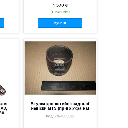
1 570 ₴
В наявності
Купити
вжня
Втулка кронштейна задньої
САЗ,
навіски МТЗ (пр-во Україна)
30
70-4605032