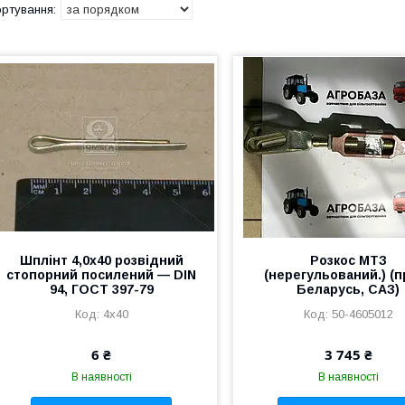
Шплінт 4,0х40 розвідний
Розкос МТЗ
стопорний посилений — DIN
(нерегульований.) (п
94, ГОСТ 397-79
Беларусь, САЗ)
4х40
50-4605012
6 ₴
3 745 ₴
В наявності
В наявності