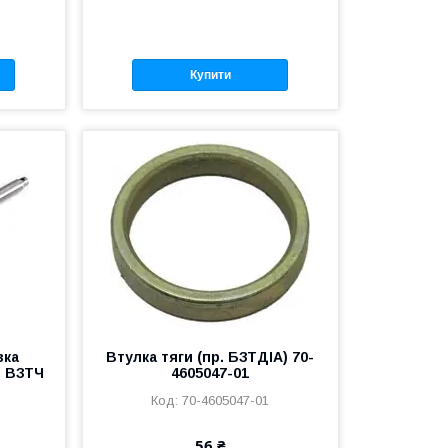
Купити
зка
Втулка тяги (пр. БЗТДІА) 70-
З ВЗТЧ
4605047-01
70-4605047-01
56 ₴