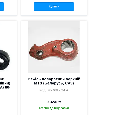
Купити
ски
Важіль поворотний верхній
лівий)
МТЗ (Белорусь, САЗ)
А) 80-
70-4605024 А
3 450 ₴
Готово до відправки