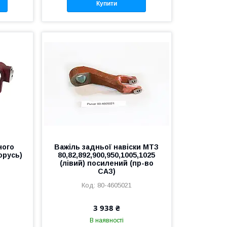
Купити
ного
Важіль задньої навіски МТЗ
орусь)
80,82,892,900,950,1005,1025
(лівий) посилений (пр-во
САЗ)
80-4605021
3 938 ₴
В наявності