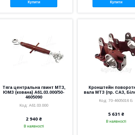
Купити
Купити
Тяга центральна гвинт МТЗ,
Кронштейн поворот
ЮМЗ (кована) А61.03.000/50-
вала МТЗ (пр. САЗ, Біл
4605090
70-4605016 Б
А61.03.000
5 631 ₴
2 940 ₴
В наявності
В наявності