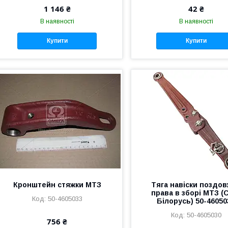
1 146 ₴
42 ₴
В наявності
В наявності
Купити
Купити
Кронштейн стяжки МТЗ
Тяга навіски поздо
права в зборі МТЗ (
50-4605033
Білорусь) 50-46050
50-4605030
756 ₴