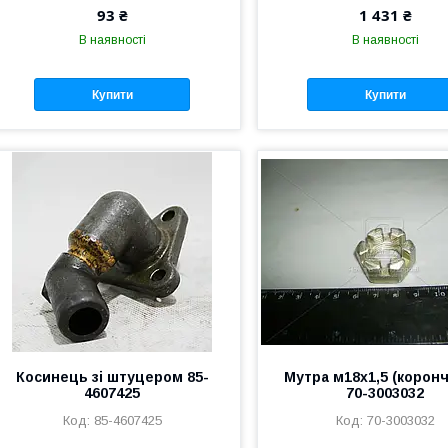
93 ₴
1 431 ₴
В наявності
В наявності
Купити
Купити
Косинець зі штуцером 85-
Мутра м18х1,5 (коронч
4607425
70-3003032
85-4607425
70-3003032