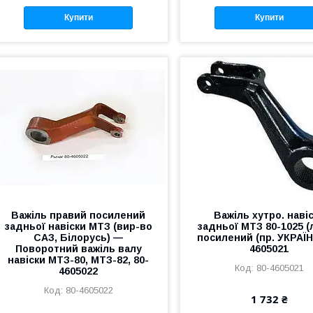
Купити
Купити
Важіль правий посилений
Важіль хутро. наві
задньої навіски МТЗ (вир-во
задньої МТЗ 80-1025 (
САЗ, Білорусь) —
посилений (пр. УКРАЇН
Поворотний важіль валу
4605021
навіски МТЗ-80, МТЗ-82, 80-
80-4605021
4605022
80-4605022
1 732 ₴