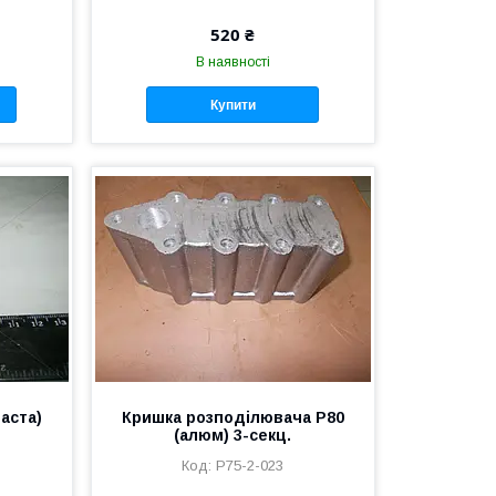
520 ₴
В наявності
Купити
аста)
Кришка розподілювача Р80
(алюм) 3-секц.
Р75-2-023