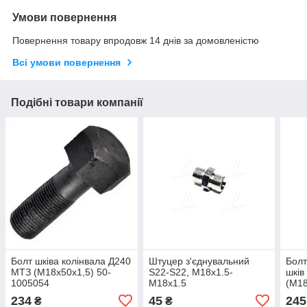
Умови повернення
Повернення товару впродовж 14 днів за домовленістю
Всі умови повернення
Подібні товари компанії
Болт шківа колінвала Д240
Штуцер з'єднувальний
Болт
МТЗ (М18х50х1,5) 50-
S22-S22, М18х1.5-
шків
1005054
М18х1.5
(М18
100
234
45
245
₴
₴