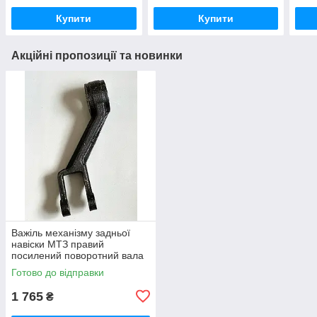
Купити
Купити
Акційні пропозиції та новинки
Важіль механізму задньої
навіски МТЗ правий
посилений поворотний вала
навески (вир-во Україна) 80-
Готово до відправки
4605022 / 80-4605022-А
1 765
₴