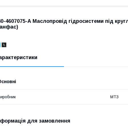
80-4607075-А Маслопровід гідросистеми під круг
(анфас)
арактеристики
Основні
иробник
МТЗ
нформація для замовлення