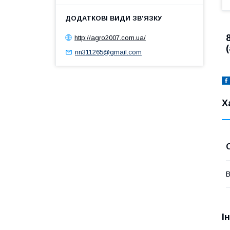
http://agro2007.com.ua/
nn311265@gmail.com
Х
В
І