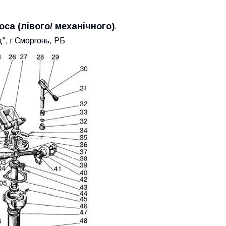
са (лівого/ механічного)
.
, г Сморгонь, РБ