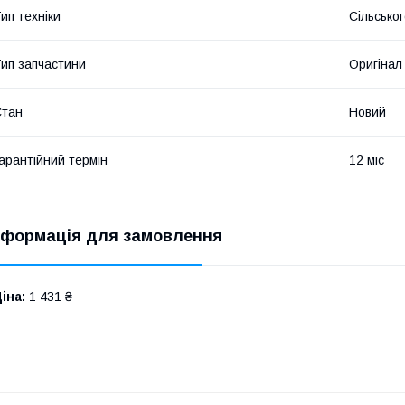
ип техніки
Сільсько
ип запчастини
Оригінал
Стан
Новий
арантійний термін
12 міс
нформація для замовлення
іна:
1 431 ₴