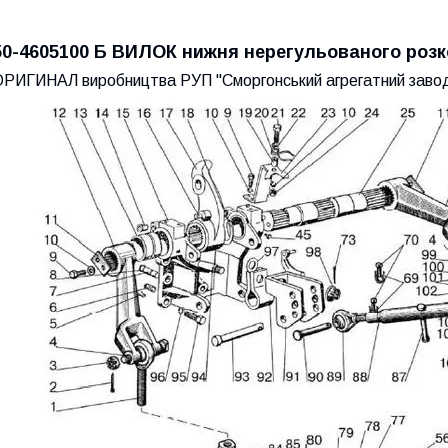
50-4605100 Б ВИЛОК нижня нерегульованого розко
ОРИГИНАЛ виробництва РУП "Сморгонський агрегатний завод"