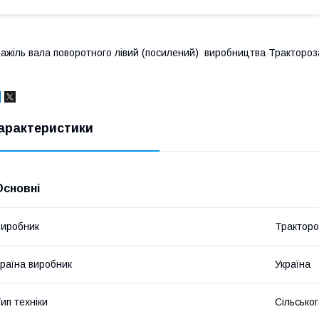
ажіль вала поворотного лівий (посилений) виробництва Трактороз
арактеристики
Основні
иробник
Тракторо
раїна виробник
Україна
ип техніки
Сільсько