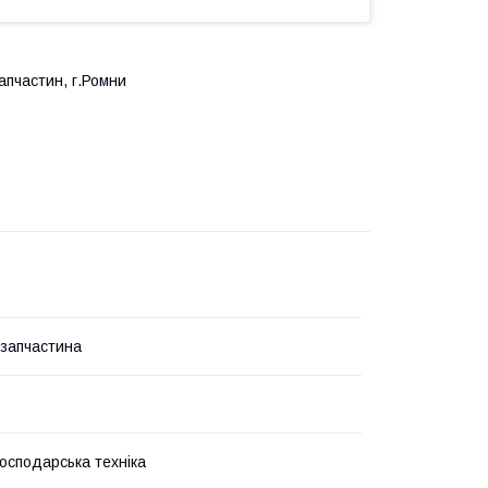
апчастин, г.Ромни
запчастина
господарська техніка