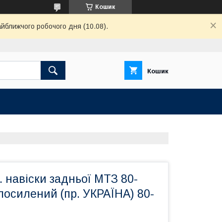
Кошик
айближчого робочого дня (10.08).
Кошик
. навіски задньої МТЗ 80-
 посилений (пр. УКРАЇНА) 80-