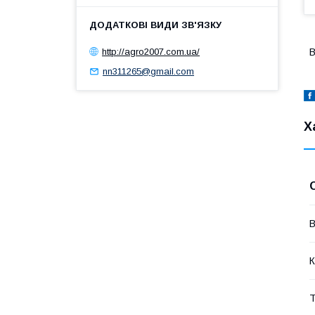
http://agro2007.com.ua/
В
nn311265@gmail.com
Х
В
К
Т