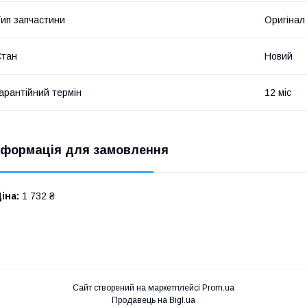
ип запчастини
Оригінал
Стан
Новий
арантійний термін
12 міс
нформація для замовлення
іна:
1 732 ₴
Сайт створений на маркетплейсі
Prom.ua
Продавець на Bigl.ua