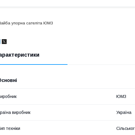
айба упорна сателіта ЮМЗ
арактеристики
Основні
иробник
ЮМЗ
раїна виробник
Україна
ип техніки
Сільсько