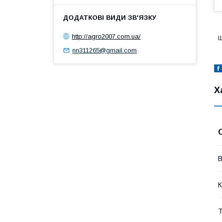
http://agro2007.com.ua/
Ш
nn311265@gmail.com
Х
В
К
Т