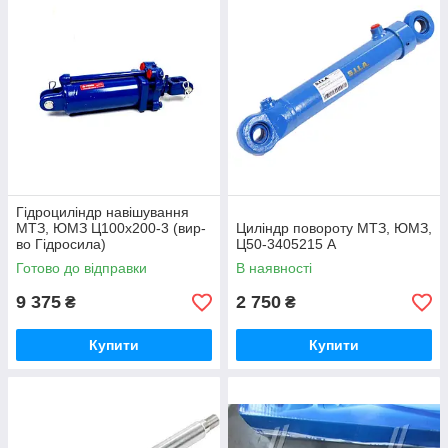
Гідроциліндр навішування
МТЗ, ЮМЗ Ц100х200-3 (вир-
Циліндр повороту МТЗ, ЮМЗ,
во Гідросила)
Ц50-3405215 А
Готово до відправки
В наявності
9 375
2 750
₴
₴
Купити
Купити