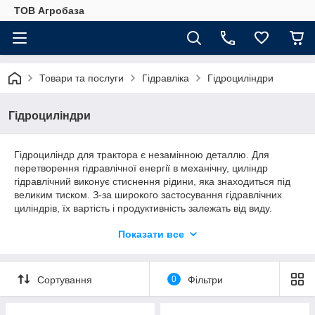
ТОВ Агробаза
Товари та послуги
Гідравліка
Гідроциліндри
Гідроциліндри
Гідроциліндр для трактора є незамінною деталлю. Для
перетворення гідравлічної енергії в механічну, циліндр
гідравлічний виконує стиснення рідини, яка знаходиться під
великим тиском. З-за широкого застосування гідравлічних
циліндрів, їх вартість і продуктивність залежать від виду.
Запчастини для всіх моделей тракторів ЮМЗ і МТЗ ви можете
Показати все
придбати у кращому інтернет-магазині України –
«Агро-2007».
Сортування
0
Фільтри