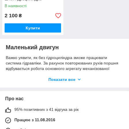
В наявності
2 100
₴
Купити
Маленький двигун
Важко уявити, як без гідроциліндра зможе працювати
система гідравліки. За рахунок повторюваних рухів поршня
відбувається робота основного агрегату механізованої
техніки. Якщо вам необхідно купити гідроциліндр для
сільгосптехніки звертайтеся до нас в магазин. Найбільш
Показати все
ходові види продукції представлені в розділах нашого
каталогу:
циліндр повороту МТЗ, ЮМЗ, Ц50-3405215 А;
Про нас
Ц100 гідроциліндр навішування МТЗ, ЮМЗ;
95% позитивних з 41 відгука за рік
13.6250./80.50.900 гідроциліндр ковша, рукояті
(довжина штока 1200 мм)
Працює з 11.08.2016
Ми пропонуємо тільки якісні гідроциліндри. Артикул дасть