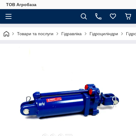
ТОВ Агробаза
Товари та послуги
Гідравліка
Гідроциліндри
Гідр