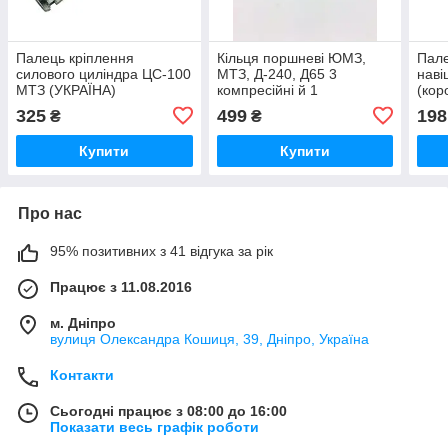
Палець кріплення
Кільця поршневі ЮМЗ,
Пале
силового циліндра ЦС-100
МТЗ, Д-240, Д65 3
нав
МТЗ (УКРАЇНА)
компресійні й 1
(кор
маслознімне кільце (вир-
325
499
198
₴
₴
во JFD)
Купити
Купити
Про нас
95% позитивних з 41 відгука за рік
Працює з 11.08.2016
м. Дніпро
вулиця Олександра Кошиця, 39, Дніпро, Україна
Контакти
Сьогодні працює з 08:00 до 16:00
Показати весь графік роботи