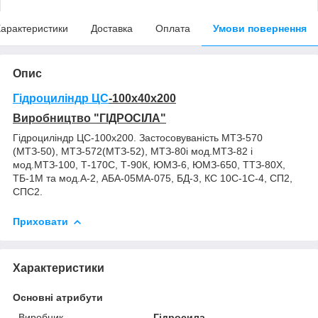
арактеристики
Доставка
Оплата
Умови повернення
Опис
Гідроциліндр ЦС
-100х40х200
Виробництво "ГІДРОСІЛА"
Гідроциліндр ЦС-100х200. Застосовуваність МТЗ-570
(МТЗ-50), МТЗ-572(МТЗ-52), МТЗ-80і мод.МТЗ-82 і
мод.МТЗ-100, Т-170С, Т-90К, ЮМЗ-6, ЮМЗ-650, ТТЗ-80Х,
ТБ-1М та мод.А-2, АБА-05МА-075, БД-3, КС 10С-1С-4, СП2,
СПС2.
Приховати
Характеристики
Основні атрибути
Виробник
Гідросила