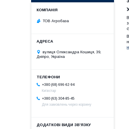
В
ТОВ Агробаза
з
с
В
н
н
вулиця Олександра Кошиця, 39,
Дніпро, Україна
+380 (68) 696-62-94
Київстар
+380 (63) 304-85-45
Для замовлень через корзину