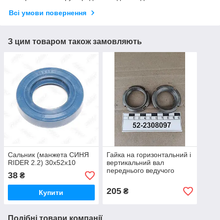
Всі умови повернення
З цим товаром також замовляють
Сальник (манжета СИНЯ
Гайка на горизонтальний і
RIDER 2.2) 30х52х10
вертикальний вал
переднього ведучого
38
₴
моста МТЗ (САЗ,
Білорусь)
205
₴
Купити
Подібні товари компанії