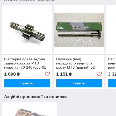
Шестерня права ведуча
Напіввісь (вал)
Вал 
заднього моста МТЗ
переднього ведучого
веду
(коротка) 70-2407053-01
мосту МТЗ (довгий) 52-
верт
2308065
1 698
1 151
3 3
₴
₴
Купити
Купити
Акційні пропозиції та новинки