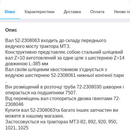
Опис
Характеристики
Доставка
Оплата
Умови п
Опис
Вал 52-2308063 входить до складу переднього
ведучого мосту трактора МТЗ.
Конструктивно представляє собою стальний шліцевий
вал Z=10 виготовлений за одне ціле з шестернею Z=14
довжиною L-385 мм
Вал своїм шліцевим хвостовиком з’єднується з
ведучою шестернею 52-2308061 нижньої конічної пари
.
Він розміщений в розточці труби 72-2308030 шкворня і
опирається на подшипники 7507.
Від переміщень вал стопориться двома гвинтами 72-
2308046
Купити вал 52-2308063та багато інших запчастин ви
можете в нашому магазині.
Застосовується на тракторах МТЗ-82, 892, 920, 950,
1021, 1025