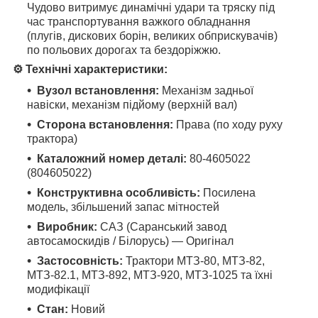
Чудово витримує динамічні удари та тряску під
час транспортування важкого обладнання
(плугів, дискових борін, великих обприскувачів)
по польових дорогах та бездоріжжю.
⚙️ Технічні характеристики:
Вузол встановлення:
Механізм задньої
навіски, механізм підйому (верхній вал)
Сторона встановлення:
Права (по ходу руху
трактора)
Каталожний номер деталі:
80-4605022
(804605022)
Конструктивна особливість:
Посилена
модель, збільшений запас мітностей
Виробник:
САЗ (Саранський завод
автосамоскидів / Білорусь) — Оригінал
Застосовність:
Трактори МТЗ-80, МТЗ-82,
МТЗ-82.1, МТЗ-892, МТЗ-920, МТЗ-1025 та їхні
модифікації
Стан:
Новий