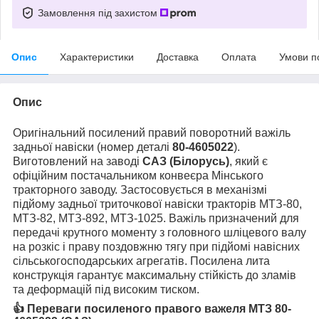
Замовлення під захистом
Опис
Характеристики
Доставка
Оплата
Умови п
Опис
Оригінальний посилений правий поворотний важіль
задньої навіски (номер деталі
80-4605022
).
Виготовлений на заводі
САЗ (Білорусь)
, який є
офіційним постачальником конвеєра Мінського
тракторного заводу. Застосовується в механізмі
підйому задньої триточкової навіски тракторів МТЗ-80,
МТЗ-82, МТЗ-892, МТЗ-1025. Важіль призначений для
передачі крутного моменту з головного шліцевого валу
на розкіс і праву поздовжню тягу при підйомі навісних
сільськогосподарських агрегатів. Посилена лита
конструкція гарантує максимальну стійкість до зламів
та деформацій під високим тиском.
👍 Переваги посиленого правого важеля МТЗ 80-