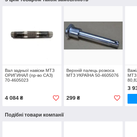
Вал задньої навіски МТЗ
Верхній палець розкоса
Важі
ОРИГИНАЛ (пр-во САЗ)
МТЗ УКРАЇНА 50-4605076
МТЗ
70-4605023
80,8
(лів
3 9
САЗ
4 084
299
₴
₴
Подібні товари компанії