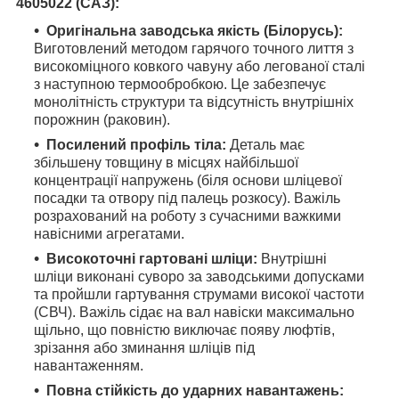
4605022 (САЗ):
Оригінальна заводська якість (Білорусь):
Виготовлений методом гарячого точного лиття з
високоміцного ковкого чавуну або легованої сталі
з наступною термообробкою. Це забезпечує
монолітність структури та відсутність внутрішніх
порожнин (раковин).
Посилений профіль тіла:
Деталь має
збільшену товщину в місцях найбільшої
концентрації напружень (біля основи шліцевої
посадки та отвору під палець розкосу). Важіль
розрахований на роботу з сучасними важкими
навісними агрегатами.
Високоточні гартовані шліци:
Внутрішні
шліци виконані суворо за заводськими допусками
та пройшли гартування струмами високої частоти
(СВЧ). Важіль сідає на вал навіски максимально
щільно, що повністю виключає появу люфтів,
зрізання або зминання шліців під
навантаженням.
Повна стійкість до ударних навантажень: