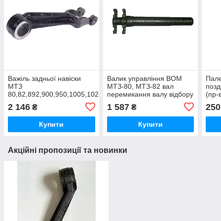
Важіль задньої навіски
Валик управління ВОМ
Пале
МТЗ
МТЗ-80, МТЗ-82 вал
позд
80,82,892,900,950,1005,1025
перемикання валу відбору
(пр-
(правий) аналог
потужності (вир-во МТЗ
2 146
1 587
250
₴
₴
Білорусь) 50-4216018
Купити
Купити
Акційні пропозиції та новинки