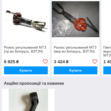
Розкос регульований МТЗ
Раскос регульований МТЗ
Гвин
(пр.во Білорусь, ВЗТЗЧ)
(вир-во Білорусь, ВЗТЗЧ)
верх
МТЗ)
6 825
3 424
1 4
₴
₴
Купити
Купити
Акційні пропозиції та новинки