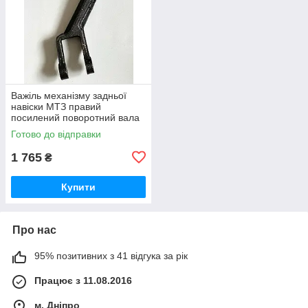
Важіль механізму задньої
навіски МТЗ правий
посилений поворотний вала
навески (вир-во Україна) 80-
Готово до відправки
4605022 / 80-4605022-А
1 765
₴
Купити
Про нас
95% позитивних з 41 відгука за рік
Працює з 11.08.2016
м. Дніпро