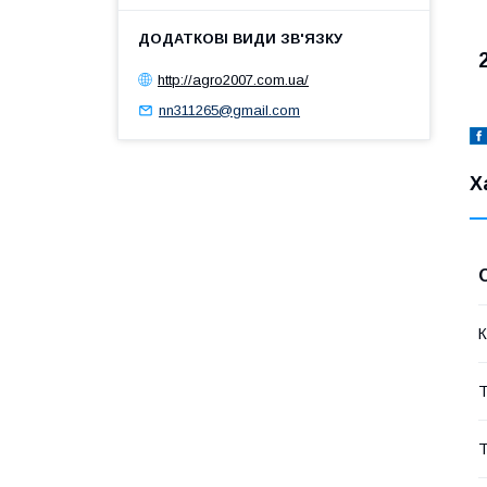
http://agro2007.com.ua/
nn311265@gmail.com
Х
К
Т
Т