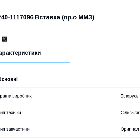
240-1117096 Вставка (пр.о ММЗ)
арактеристики
Основні
раїна виробник
Білорусь
ип техніки
Сільсько
ип запчастини
Оригінал