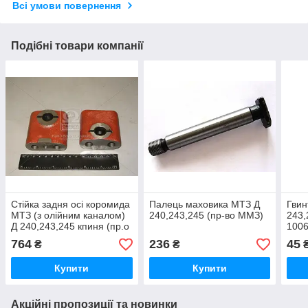
Всі умови повернення
Подібні товари компанії
Стійка задня осі коромида
Палець маховика МТЗ Д
Гвин
МТЗ (з олійним каналом)
240,243,245 (пр-во ММЗ)
243,
Д 240,243,245 кпиня (пр.о
100
ММЗ)
764
236
45
₴
₴
Купити
Купити
Акційні пропозиції та новинки