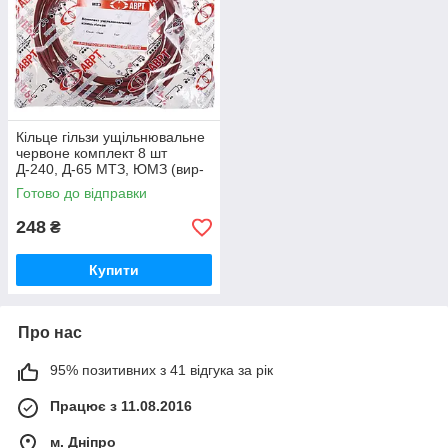
Кільце гільзи ущільнювальне
червоне комплект 8 шт
Д-240, Д-65 МТЗ, ЮМЗ (вир-
во ПХТ Україна) 50-1002022 /
Готово до відправки
50-1002022-А
248
₴
Купити
Про нас
95% позитивних з 41 відгука за рік
Працює з 11.08.2016
м. Дніпро