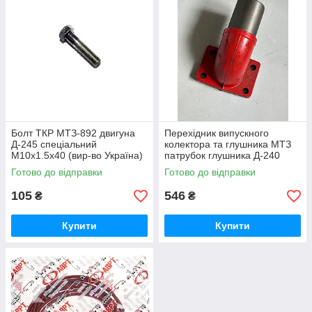
Болт ТКР МТЗ-892 двигуна
Перехідник випускного
Д-245 спеціальний
колектора та глушника МТЗ
М10х1.5х40 (вир-во Україна)
патрубок глушника Д-240
245-1008031 / 245-1008031-А
(вир-во Україна) 240-
Готово до відправки
Готово до відправки
1008021-Б1 / 240-1008021
105
546
₴
₴
Купити
Купити