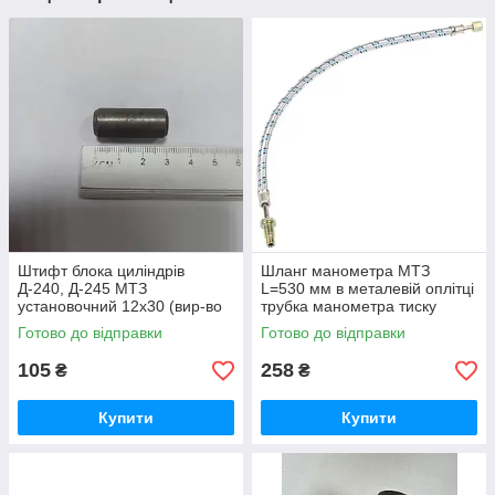
Штифт блока циліндрів
Шланг манометра МТЗ
Д-240, Д-245 МТЗ
L=530 мм в металевій оплітці
установочний 12х30 (вир-во
трубка манометра тиску
Україна) 50-1002034 / 50-
масла (вир-во Україна) 70-
Готово до відправки
Готово до відправки
1002034-А
3801180
105
258
₴
₴
Купити
Купити