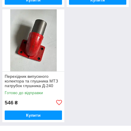
Перехідник випускного
колектора та глушника МТЗ
патрубок глушника Д-240
(вир-во Україна) 240-
Готово до відправки
1008021-Б1 / 240-1008021
546
₴
Купити