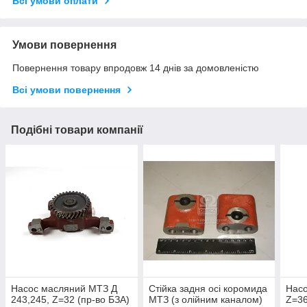
Всі умови оплати
Умови повернення
Повернення товару впродовж 14 днів за домовленістю
Всі умови повернення
Подібні товари компанії
Насос масляний МТЗ Д
Стійка задня осі коромида
Нас
243,245, Z=32 (пр-во БЗА)
МТЗ (з олійним каналом)
Z=36