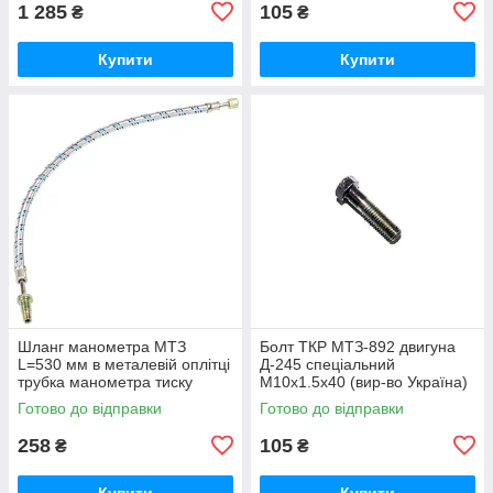
1 285
105
₴
₴
Купити
Купити
Шланг манометра МТЗ
Болт ТКР МТЗ-892 двигуна
L=530 мм в металевій оплітці
Д-245 спеціальний
трубка манометра тиску
М10х1.5х40 (вир-во Україна)
масла (вир-во Україна) 70-
245-1008031 / 245-1008031-А
Готово до відправки
Готово до відправки
3801180
258
105
₴
₴
Купити
Купити