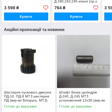
Д 240,243,245 кпиня (пр.о
ММЗ)
3 598
764
3 5
₴
₴
Купити
Купити
Акційні пропозиції та новинки
Шестерня пускового двигуна
Штифт блока циліндрів
ПД-10, ПД-8 МТЗ шестерня
Д-240, Д-245 МТЗ
ПД (вир-во Білорусь, МТЗ)
установочний 12х30 (вир-во
50-1024092-2А /
Україна) 50-1002034 / 50-
Готово до відправки
Готово до відправки
5010240922А
1002034-А