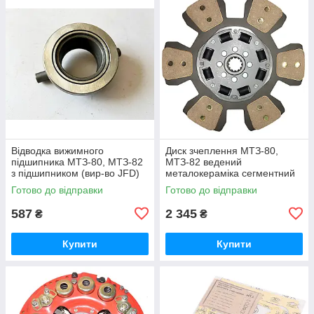
Відводка вижимного
Диск зчеплення МТЗ-80,
підшипника МТЗ-80, МТЗ-82
МТЗ-82 ведений
з підшипником (вир-во JFD)
металокераміка сегментний
підшипник вижимний МТЗ 50-
гумовий демпфер (ТМ JFD)
Готово до відправки
Готово до відправки
1601180 / 986714КС17
85-1601130-А / 85-1601130
587
2 345
₴
₴
Купити
Купити