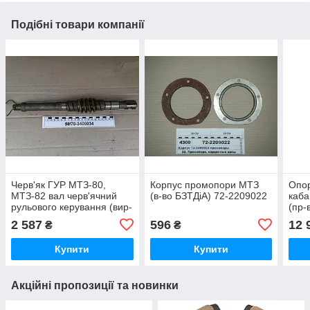
Подібні товари компанії
Черв'як ГУР МТЗ-80,
Корпус промопори МТЗ
Опор
МТЗ-82 вал черв'ячний
(в-во БЗТДіА) 72-2209022
каба
рульового керування (вир-
(пр-
во Білорусь БЗТДіА
2 587
596
12 
₴
₴
оригінал) 50/70-3406034
Купити
Купити
Акційні пропозиції та новинки