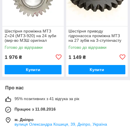
Шестірня проміжна МТЗ
Шестірня приводу
Z=24 (МТЗ-920) на 24 зуби
гідронасоса проміжна МТЗ
(вир-во МЗШ оригінал
на 27 зубів на 3-ступінчасту
Білорусь) 50-1601331-А / 50-
вісь (вир-во МЗШ Білорусь)
Готово до відправки
Готово до відправки
1601331
70-1601331 / 70-1601331-А
1 976
1 149
₴
₴
Купити
Купити
Про нас
95% позитивних з 41 відгука за рік
Працює з 11.08.2016
м. Дніпро
вулиця Олександра Кошиця, 39, Дніпро, Україна