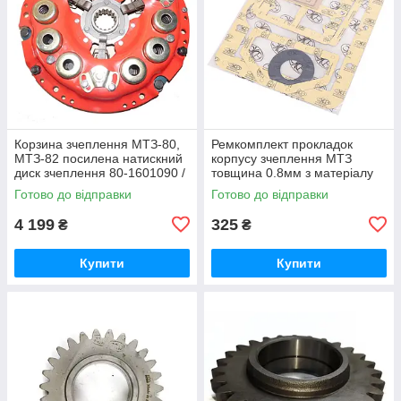
Корзина зчеплення МТЗ-80,
Ремкомплект прокладок
МТЗ-82 посилена натискний
корпусу зчеплення МТЗ
диск зчеплення 80-1601090 /
товщина 0.8мм з матеріалу
80-1601090-А
AEROFLEX-231 (вир-во
Готово до відправки
Готово до відправки
Україна) Р/к прокладок
4 199
325
₴
₴
Купити
Купити