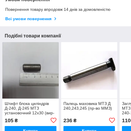
Повернення товару впродовж 14 днів за домовленістю
Всі умови повернення
Подібні товари компанії
Штифт блока циліндрів
Палець маховика МТЗ Д
Загл
Д-240, Д-245 МТЗ
240,243,245 (пр-во ММЗ)
МТЗ 
установочний 12х30 (вир-
240
во Україна) 50-1002034 /
105
236
110
₴
₴
50-1002034-А
Купити
Купити