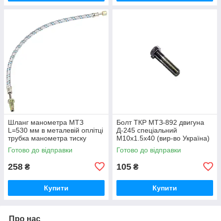
Шланг манометра МТЗ
Болт ТКР МТЗ-892 двигуна
L=530 мм в металевій оплітці
Д-245 спеціальний
трубка манометра тиску
М10х1.5х40 (вир-во Україна)
масла (вир-во Україна) 70-
245-1008031 / 245-1008031-А
Готово до відправки
Готово до відправки
3801180
258
105
₴
₴
Купити
Купити
Про нас