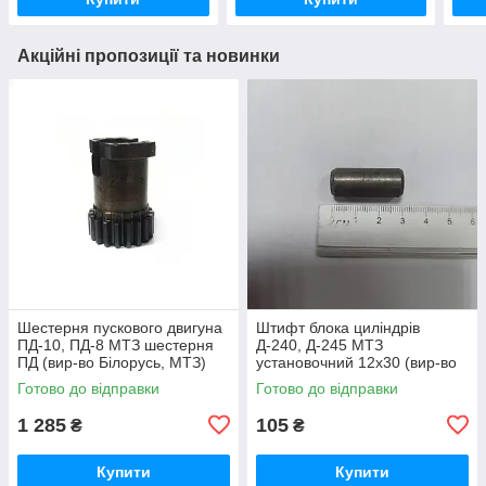
Акційні пропозиції та новинки
Шестерня пускового двигуна
Штифт блока циліндрів
ПД-10, ПД-8 МТЗ шестерня
Д-240, Д-245 МТЗ
ПД (вир-во Білорусь, МТЗ)
установочний 12х30 (вир-во
50-1024092-2А /
Україна) 50-1002034 / 50-
Готово до відправки
Готово до відправки
5010240922А
1002034-А
1 285
105
₴
₴
Купити
Купити