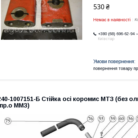
530 ₴
Немає в наявності
К
+380 (68) 696-62-94
Київстар
повернення товару п
240-1007151-Б Стійка осі коромис МТЗ (без ол
(пр.о ММЗ)