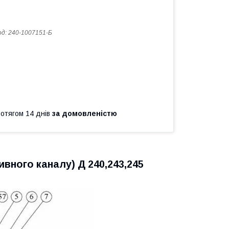
од:
240-1007151-Б
ротягом 14 днів
за домовленістю
ивного каналу) Д 240,243,245