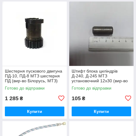
Шестерня пускового двигуна
Штифт блока циліндрів
ПД-10, ПД-8 МТЗ шестерня
Д-240, Д-245 МТЗ
ПД (вир-во Білорусь, МТЗ)
установочний 12х30 (вир-во
50-1024092-2А /
Україна) 50-1002034 / 50-
Готово до відправки
Готово до відправки
5010240922А
1002034-А
1 285
105
₴
₴
Купити
Купити