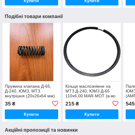
Купити
Купити
Подібні товари компанії
Пружина клапана Д-65,
Кільце маслознімне на
Пал
Д-240, ЮМЗ, МТЗ
МТЗ Д-240, ЮМЗ Д-65
ЮМЗ,
внутрішня (20х26х64 мм)
110x6,00 MAR-MOT (в-во
(AM
(Завод ЮМЗ)
Польща)
35
215
545
₴
₴
Купити
Купити
Акційні пропозиції та новинки