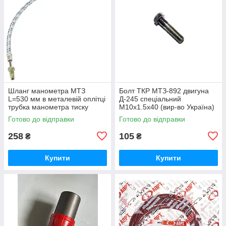
Шланг манометра МТЗ
Болт ТКР МТЗ-892 двигуна
L=530 мм в металевій оплітці
Д-245 спеціальний
трубка манометра тиску
М10х1.5х40 (вир-во Україна)
масла (вир-во Україна) 70-
245-1008031 / 245-1008031-А
Готово до відправки
Готово до відправки
3801180
258
105
₴
₴
Купити
Купити