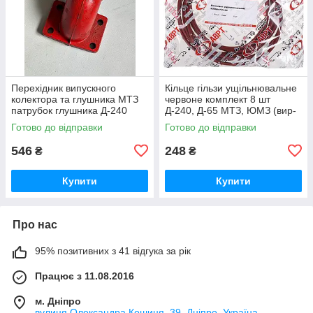
Перехідник випускного
Кільце гільзи ущільнювальне
колектора та глушника МТЗ
червоне комплект 8 шт
патрубок глушника Д-240
Д-240, Д-65 МТЗ, ЮМЗ (вир-
(вир-во Україна) 240-
во ПХТ Україна) 50-1002022 /
Готово до відправки
Готово до відправки
1008021-Б1 / 240-1008021
50-1002022-А
546
248
₴
₴
Купити
Купити
Про нас
95% позитивних з 41 відгука за рік
Працює з 11.08.2016
м. Дніпро
вулиця Олександра Кошиця, 39, Дніпро, Україна