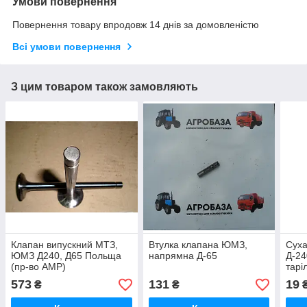
Умови повернення
Повернення товару впродовж 14 днів за домовленістю
Всі умови повернення
З цим товаром також замовляють
Клапан випускний МТЗ,
Втулка клапана ЮМЗ,
Сух
ЮМЗ Д240, Д65 Польща
напрямна Д-65
Д-24
(пр-во AMP)
тарі
во Н
573
131
19
₴
₴
1007