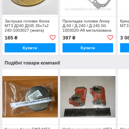
Заглушка головки блока
Прокладка головки блоку
Криш
МТЗ Д240 Д245 35х7х2
Д-50 / Д-240 / Д-245 50-
МТЗ 
240-1003027 (жовта)
1003020-А9 металізована
з герметиком (TEMPEST)
165
397
3 0
₴
₴
Купити
Купити
Подібні товари компанії