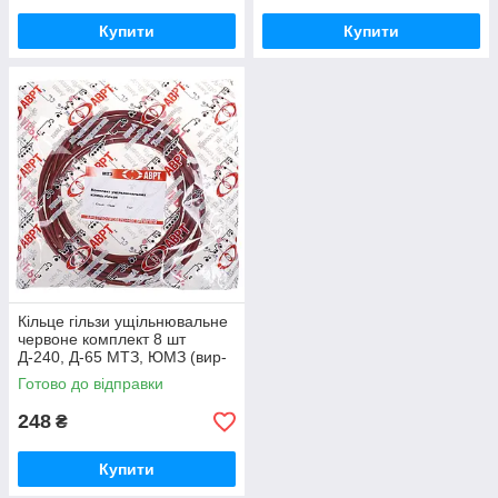
Купити
Купити
Кільце гільзи ущільнювальне
червоне комплект 8 шт
Д-240, Д-65 МТЗ, ЮМЗ (вир-
во ПХТ Україна) 50-1002022 /
Готово до відправки
50-1002022-А
248
₴
Купити