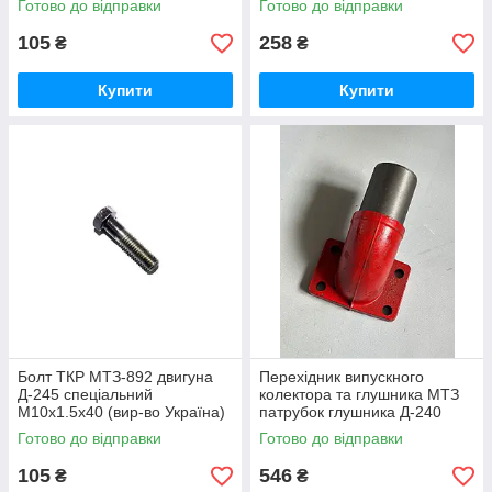
Готово до відправки
Готово до відправки
1002034-А
3801180
105
258
₴
₴
Купити
Купити
Болт ТКР МТЗ-892 двигуна
Перехідник випускного
Д-245 спеціальний
колектора та глушника МТЗ
М10х1.5х40 (вир-во Україна)
патрубок глушника Д-240
245-1008031 / 245-1008031-А
(вир-во Україна) 240-
Готово до відправки
Готово до відправки
1008021-Б1 / 240-1008021
105
546
₴
₴