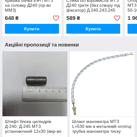
Кришка бачка ЕФП МТЗ
Стійка осі коромисла МТЗ
Опор
на головку Д240 (пр-во
Д240 третя (без отвору під
МТЗ 
ММЗ)
фіксатор) Д 240,243,245
50-1
(ММЗ)
Біл
648
589
1 9
₴
₴
Купити
Купити
Акційні пропозиції та новинки
Штифт блока циліндрів
Шланг манометра МТЗ
Д-240, Д-245 МТЗ
L=530 мм в металевій оплітці
установочний 12х30 (вир-во
трубка манометра тиску
Україна) 50-1002034 / 50-
масла (вир-во Україна) 70-