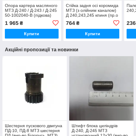
Опора картера масляного
Стійка задня осі коромида
Пале
МТЗ Д-240 / Д-243 / Д-245
МТЗ (з олійним каналом)
240,
50-1002040-В (підкова)
Д 240,243,245 кпиня (пр.о
Білорусь,ММЗ
ММЗ)
1 965
764
236
₴
₴
Купити
Купити
Акційні пропозиції та новинки
Шестерня пускового двигуна
Штифт блока циліндрів
ПД-10, ПД-8 МТЗ шестерня
Д-240, Д-245 МТЗ
ПД (вир-во Білорусь, МТЗ)
установочний 12х30 (вир-во