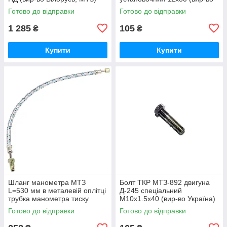
50-1024092-2А /
Україна) 50-1002034 / 50-
Готово до відправки
Готово до відправки
5010240922А
1002034-А
1 285
105
₴
₴
Купити
Купити
Шланг манометра МТЗ
Болт ТКР МТЗ-892 двигуна
L=530 мм в металевій оплітці
Д-245 спеціальний
трубка манометра тиску
М10х1.5х40 (вир-во Україна)
масла (вир-во Україна) 70-
245-1008031 / 245-1008031-А
Готово до відправки
Готово до відправки
3801180