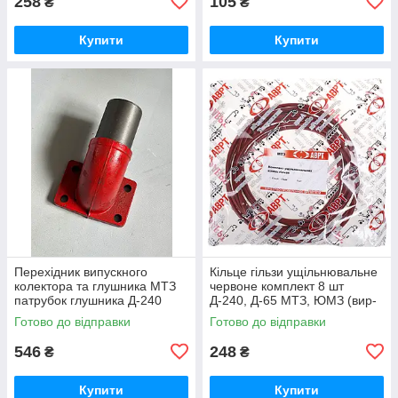
258
105
₴
₴
Купити
Купити
Перехідник випускного
Кільце гільзи ущільнювальне
колектора та глушника МТЗ
червоне комплект 8 шт
патрубок глушника Д-240
Д-240, Д-65 МТЗ, ЮМЗ (вир-
(вир-во Україна) 240-
во ПХТ Україна) 50-1002022 /
Готово до відправки
Готово до відправки
1008021-Б1 / 240-1008021
50-1002022-А
546
248
₴
₴
Купити
Купити