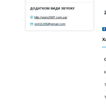
http://agro2007.com.ua/
nn311265@gmail.com
Х
К
Т
Т