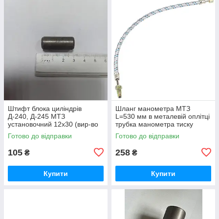
Штифт блока циліндрів
Шланг манометра МТЗ
Д-240, Д-245 МТЗ
L=530 мм в металевій оплітці
установочний 12х30 (вир-во
трубка манометра тиску
Україна) 50-1002034 / 50-
масла (вир-во Україна) 70-
Готово до відправки
Готово до відправки
1002034-А
3801180
105
258
₴
₴
Купити
Купити