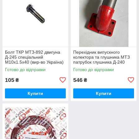
Болт ТКР МТЗ-892 двигуна
Перехідник випускного
Д-245 спеціальний
колектора та глушника МТЗ
М10х1.5х40 (вир-во Україна)
патрубок глушника Д-240
245-1008031 / 245-1008031-А
(вир-во Україна) 240-
Готово до відправки
Готово до відправки
1008021-Б1 / 240-1008021
105
546
₴
₴
Купити
Купити