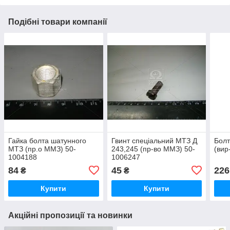
Подібні товари компанії
Гайка болта шатунного
Гвинт спеціальний МТЗ Д
Болт
МТЗ (пр.о ММЗ) 50-
243,245 (пр-во ММЗ) 50-
(вир
1004188
1006247
84
45
226
₴
₴
Купити
Купити
Акційні пропозиції та новинки