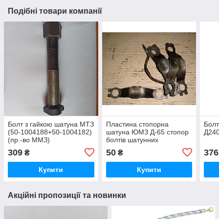
Подібні товари компанії
Болт з гайкою шатуна МТЗ
Пластина стопорна
Болт
(50-1004188+50-1004182)
шатуна ЮМЗ Д-65 стопор
Д240
(пр.-во ММЗ)
болтів шатунних
підшипників двигуна (вир-
309
50
376
₴
₴
во Україна) Д03-040 /
Д03040
Купити
Купити
Акційні пропозиції та новинки