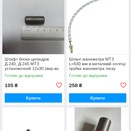
Штифт блока циліндрів
Шланг манометра МТЗ
Д-240, Д-245 МТЗ
L=530 мм в металевій оплітці
установочний 12х30 (вир-во
трубка манометра тиску
Україна) 50-1002034 / 50-
масла (вир-во Україна) 70-
Готово до відправки
Готово до відправки
1002034-А
3801180
105
258
₴
₴
Купити
Купити