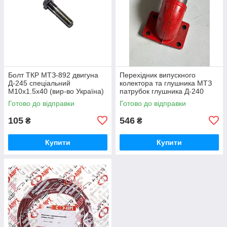
Болт ТКР МТЗ-892 двигуна
Перехідник випускного
Д-245 спеціальний
колектора та глушника МТЗ
М10х1.5х40 (вир-во Україна)
патрубок глушника Д-240
245-1008031 / 245-1008031-А
(вир-во Україна) 240-
Готово до відправки
Готово до відправки
1008021-Б1 / 240-1008021
105
546
₴
₴
Купити
Купити