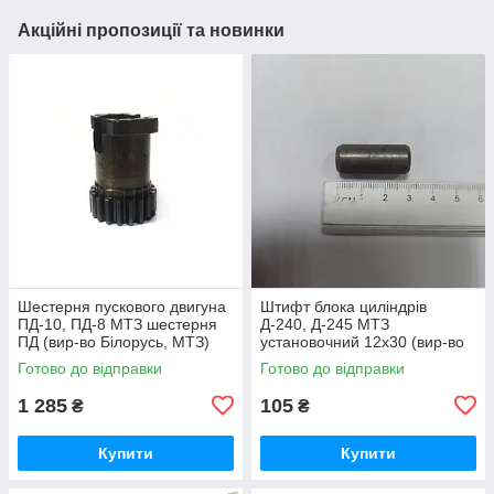
Акційні пропозиції та новинки
Шестерня пускового двигуна
Штифт блока циліндрів
ПД-10, ПД-8 МТЗ шестерня
Д-240, Д-245 МТЗ
ПД (вир-во Білорусь, МТЗ)
установочний 12х30 (вир-во
50-1024092-2А /
Україна) 50-1002034 / 50-
Готово до відправки
Готово до відправки
5010240922А
1002034-А
1 285
105
₴
₴
Купити
Купити