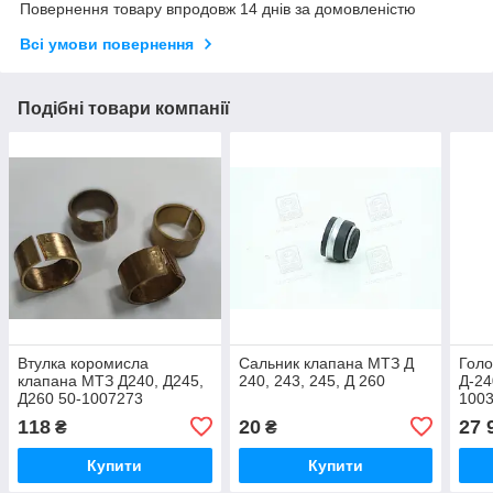
Повернення товару впродовж 14 днів за домовленістю
Всі умови повернення
Подібні товари компанії
Втулка коромисла
Сальник клапана МТЗ Д
Голо
клапана МТЗ Д240, Д245,
240, 243, 245, Д 260
Д-24
Д260 50-1007273
1003
ММЗ,
118
20
27 
₴
₴
Купити
Купити