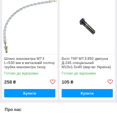
Шланг манометра МТЗ
Болт ТКР МТЗ-892 двигуна
L=530 мм в металевій оплітці
Д-245 спеціальний
трубка манометра тиску
М10х1.5х40 (вир-во Україна)
масла (вир-во Україна) 70-
245-1008031 / 245-1008031-А
Готово до відправки
Готово до відправки
3801180
258
105
₴
₴
Купити
Купити
Про нас