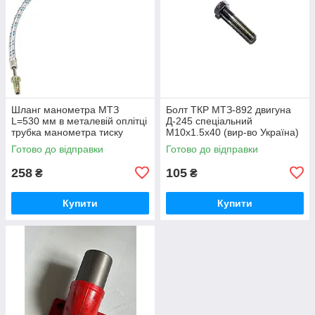
Шланг манометра МТЗ
Болт ТКР МТЗ-892 двигуна
L=530 мм в металевій оплітці
Д-245 спеціальний
трубка манометра тиску
М10х1.5х40 (вир-во Україна)
масла (вир-во Україна) 70-
245-1008031 / 245-1008031-А
Готово до відправки
Готово до відправки
3801180
258
105
₴
₴
Купити
Купити