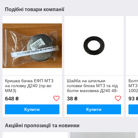
Подібні товари компанії
Кришка бачка ЕФП МТЗ
Шайба на шпильки
Болт
на головку Д240 (пр-во
головки блока МТЗ та під
МТЗ 
ММЗ)
болти маховика Д240 48-
100
1002318
648
38
93
₴
₴
Купити
Купити
Акційні пропозиції та новинки