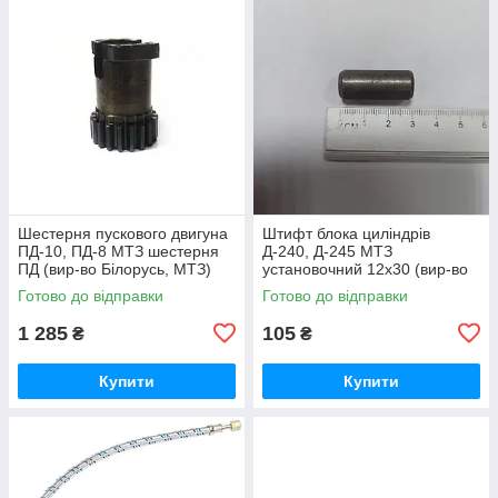
Шестерня пускового двигуна
Штифт блока циліндрів
ПД-10, ПД-8 МТЗ шестерня
Д-240, Д-245 МТЗ
ПД (вир-во Білорусь, МТЗ)
установочний 12х30 (вир-во
50-1024092-2А /
Україна) 50-1002034 / 50-
Готово до відправки
Готово до відправки
5010240922А
1002034-А
1 285
105
₴
₴
Купити
Купити