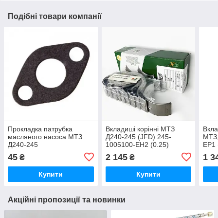
Подібні товари компанії
Прокладка патрубка
Вкладиші корінні МТЗ
Вкла
масляного насоса МТЗ
Д240-245 (JFD) 245-
МТЗ,
Д240-245
1005100-ЕН2 (0.25)
ЕР1 
45
2 145
1 3
₴
₴
Купити
Купити
Акційні пропозиції та новинки