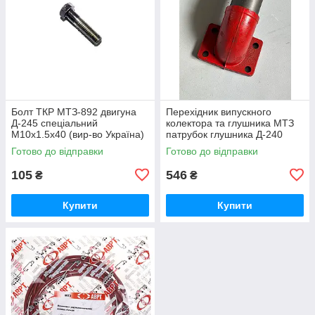
Болт ТКР МТЗ-892 двигуна
Перехідник випускного
Д-245 спеціальний
колектора та глушника МТЗ
М10х1.5х40 (вир-во Україна)
патрубок глушника Д-240
245-1008031 / 245-1008031-А
(вир-во Україна) 240-
Готово до відправки
Готово до відправки
1008021-Б1 / 240-1008021
105
546
₴
₴
Купити
Купити