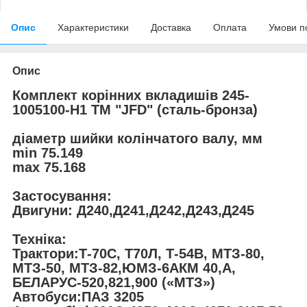
Опис
Характеристики
Доставка
Оплата
Умови п
Опис
Комплект корінних вкладишів 245-
1005100-Н1 TM "JFD" (сталь-бронза)
діаметр шийки колінчатого валу, мм
min 75.149
max 75.168
Застосування:
Двигуни: Д240,Д241,Д242,Д243,Д245
Техніка:
Трактори:Т-70С, Т70Л, Т-54В, МТЗ-80,
МТЗ-50, МТЗ-82,ЮМЗ-6АКМ 40,А,
БЕЛАРУС-520,821,900 («МТЗ»)
Автобуси:ПАЗ 3205