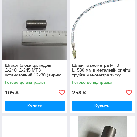
Штифт блока циліндрів
Шланг манометра МТЗ
Д-240, Д-245 МТЗ
L=530 мм в металевій оплітці
установочний 12х30 (вир-во
трубка манометра тиску
Україна) 50-1002034 / 50-
масла (вир-во Україна) 70-
Готово до відправки
Готово до відправки
1002034-А
3801180
105
258
₴
₴
Купити
Купити