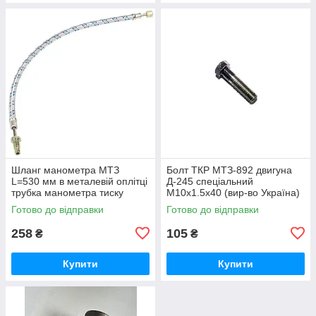
Шланг манометра МТЗ
Болт ТКР МТЗ-892 двигуна
L=530 мм в металевій оплітці
Д-245 спеціальний
трубка манометра тиску
М10х1.5х40 (вир-во Україна)
масла (вир-во Україна) 70-
245-1008031 / 245-1008031-А
Готово до відправки
Готово до відправки
3801180
258
105
₴
₴
Купити
Купити