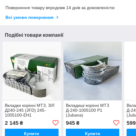
Повернення товару впродовж 14 днів за домовленістю
Всі умови повернення
Подібні товари компанії
Вкладки корінні МТЗ, ЗІЛ
Вкладиші корінні МТЗ
Вкла
Д240-245 (JFD) 245-
Д-240-1005100 Р1
Д-24
1005100-ЕН1
(Jubana)
(Jub
2 145
945
599
₴
₴
Купити
Купити