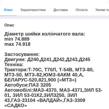
Опис
Характеристики
Доставка
Оплата
Умови п
Опис
Діаметр шийки колінчатого вала:
min 74.889
max 74.918
Застосування:
Двигуни: Д240,Д241,Д242,Д243,Д245
Техніка:
Трактори:Т-70С, Т70Л, Т-54В, МТЗ-80,
МТЗ-50, МТЗ-82,ЮМЗ-6АКМ 40,А,
БЕЛАРУС-520,821,900 («МТЗ»)
Автобуси:ПАЗ 3205
Автомобілі:МАЗ-4370, МАЗ-4371,ЗИЛ 53-
01, ЗИЛ 53-01К2,ЗИЛ3250, ЗИЛ
43,ГАЗ-33104 «ВАЛДАЙ»,ГАЗ-3309
«САДКО»