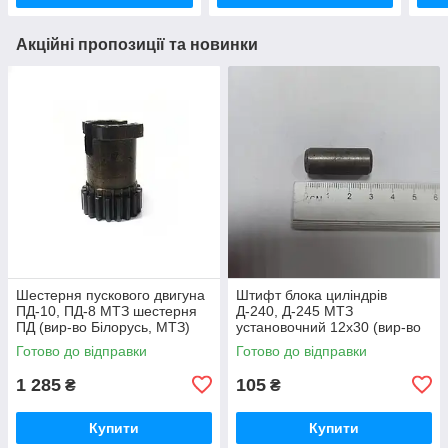
Акційні пропозиції та новинки
Шестерня пускового двигуна
Штифт блока циліндрів
ПД-10, ПД-8 МТЗ шестерня
Д-240, Д-245 МТЗ
ПД (вир-во Білорусь, МТЗ)
установочний 12х30 (вир-во
50-1024092-2А /
Україна) 50-1002034 / 50-
Готово до відправки
Готово до відправки
5010240922А
1002034-А
1 285
105
₴
₴
Купити
Купити