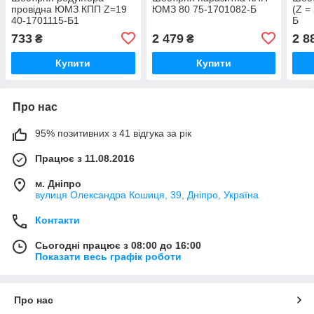
провідна ЮМЗ КПП Z=19
ЮМЗ 80 75-1701082-Б
(Z =
40-1701115-Б1
Б
733
2 479
2 8
₴
₴
Купити
Купити
Про нас
95% позитивних з 41 відгука за рік
Працює з 11.08.2016
м. Дніпро
вулиця Олександра Кошиця, 39, Дніпро, Україна
Контакти
Сьогодні працює з 08:00 до 16:00
Показати весь графік роботи
Про нас