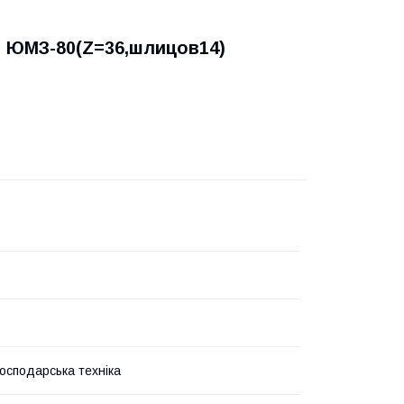
ну ЮМЗ-80(Z=36,шлицов14)
господарська техніка