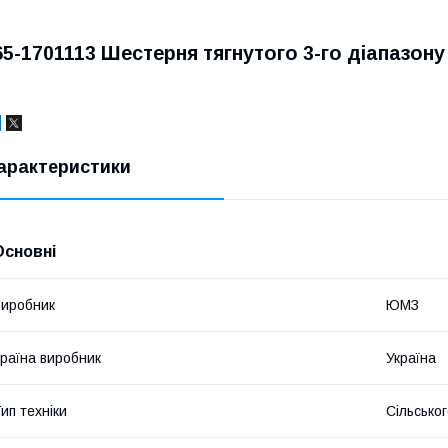
65-1701113 Шестерня тягнутого 3-го діапазо
арактеристики
Основні
иробник
ЮМЗ
раїна виробник
Україна
ип техніки
Сільсько