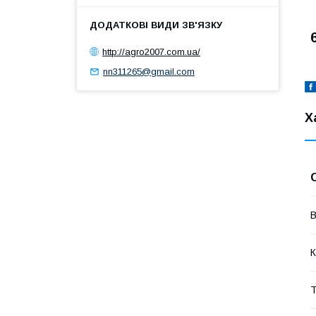
http://agro2007.com.ua/
nn311265@gmail.com
Х
В
К
Т