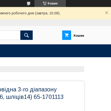
Кошик
ижчого робочого дня (завтра, 10.08).
Кошик
відна 3-го діапазону
, шліців14) 65-1701113