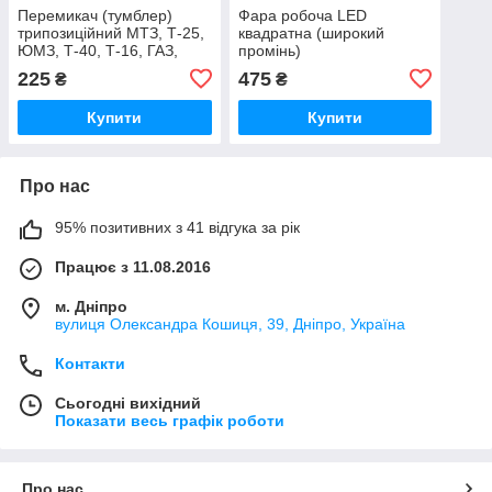
Перемикач (тумблер)
Фара робоча LED
трипозиційний МТЗ, Т-25,
квадратна (широкий
ЮМЗ, Т-40, Т-16, ГАЗ,
промінь)
КАМАЗ (12В/24В) —
225
475
₴
₴
Клавіша світла та приладів
на 3 положення, 51
Купити
Купити
Про нас
95% позитивних з 41 відгука за рік
Працює з 11.08.2016
м. Дніпро
вулиця Олександра Кошиця, 39, Дніпро, Україна
Контакти
Сьогодні вихідний
Показати весь графік роботи
Про нас