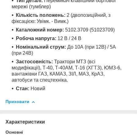
Тип деталі:
Перемикач клавішний бортової
мережі (тумблер)
Кількість положень:
2 (двопозиційний, з
фіксацією: Увімк. - Вимк.)
Каталожний номер:
5102.3709 (51023709)
Робоча напруга:
12 В / 24 В
Номінальний струм:
До 10А (при 12В) / 5А
(при 24В)
Застосовність:
Трактори МТЗ (всі
модифікації), Т-40, Т-40АМ, Т-16 (ХГТЗ), ЮМЗ-6,
вантажівки ГАЗ, КАМАЗ, ЗІЛ, МАЗ, КрАЗ,
автобуси та спецтехніка.
Стан:
Новий
Приховати
Характеристики
Основні