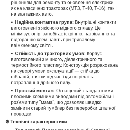
рішенням для ремонту та оновлення електрики
як на класичних тракторах (МТЗ, Т-40, Т-16), так і
на вантажних авто.
Надійна контактна група:
Внутрішні контакти
виготовлені з якісного мідного сплаву. Це
мінімізує опір, запобігає іскрінню, нагріванню та
підгоранню клем навіть при тривалому
ввімкненому світлі.
Стійкість до тракторних умов:
Корпус
виготовлений з міцного, діелектричного та
термостійкого пластику. Конструкція розрахована
на суворі умови експлуатації — стійка до
вібрацій, тряски під час їзди по ріллі та
потрапляння дрібного пилу.
Простий монтаж:
Оснащений стандартними
плоскими клемними виводами під автомобільні
роз'єми типу "мама", що дозволяє швидко
замінити старий тумблер без переробки штатної
проводки.
⚙️ Технічні характеристики: