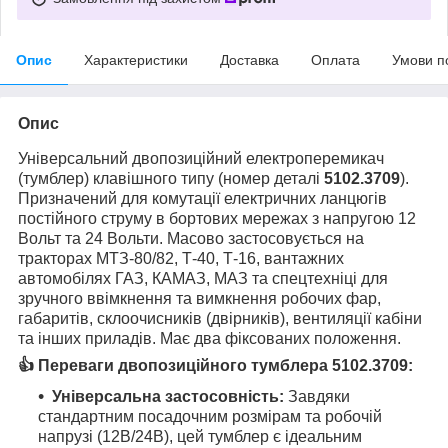
Опис
Характеристики
Доставка
Оплата
Умови п
Опис
Універсальний двопозиційний електроперемикач
(тумблер) клавішного типу (номер деталі
5102.3709
).
Призначений для комутації електричних ланцюгів
постійного струму в бортових мережах з напругою 12
Вольт та 24 Вольти. Масово застосовується на
тракторах МТЗ-80/82, Т-40, Т-16, вантажних
автомобілях ГАЗ, КАМАЗ, МАЗ та спецтехніці для
зручного ввімкнення та вимкнення робочих фар,
габаритів, склоочисників (двірників), вентиляції кабіни
та інших приладів. Має два фіксованих положення.
👍 Переваги двопозиційного тумблера 5102.3709:
Універсальна застосовність:
Завдяки
стандартним посадочним розмірам та робочій
напрузі (12В/24В), цей тумблер є ідеальним