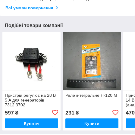
Всі умови повернення
Подібні товари компанії
Пристрій регулює на 28 В
Реле інтегральне Я-120 М
Прис
5 А для генераторів
14 В
7312.3702
(ана
597
231
470
₴
₴
Купити
Купити