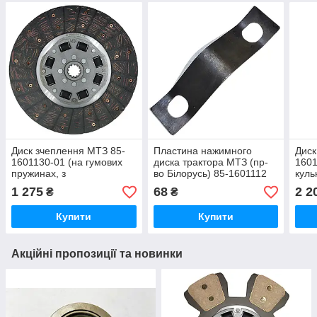
Диск зчеплення МТЗ 85-
Пластина нажимного
Диск
1601130-01 (на гумових
диска трактора МТЗ (пр-
1601
пружинах, з
во Білорусь) 85-1601112
куль
безазбестовими
накл
1 275
68
2 2
₴
₴
накладками) (JFD)
Купити
Купити
Акційні пропозиції та новинки