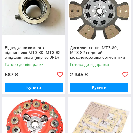
Відводка вижимного
Диск зчеплення МТЗ-80,
підшипника МТЗ-80, МТЗ-82
МТЗ-82 ведений
з підшипником (вир-во JFD)
металокераміка сегментний
підшипник вижимний МТЗ 50-
гумовий демпфер (ТМ JFD)
Готово до відправки
Готово до відправки
1601180 / 986714КС17
85-1601130-А / 85-1601130
587
2 345
₴
₴
Купити
Купити