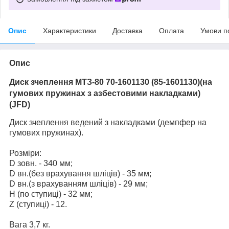
Опис
Характеристики
Доставка
Оплата
Умови п
Опис
Диск зчеплення МТЗ-80 70-1601130 (85-1601130)(на
гумових пружинах з азбестовими накладками)
(JFD)
Диск зчеплення ведений з накладками (демпфер на
гумових пружинах).
Розміри:
D зовн. - 340 мм;
D вн.(без врахування шліців) - 35 мм;
D вн.(з врахуванням шліців) - 29 мм;
H (по ступиці) - 32 мм;
Z (ступиці) - 12.
Вага 3,7 кг.