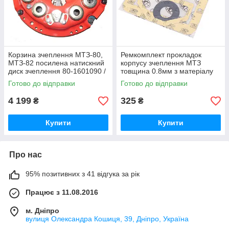
Корзина зчеплення МТЗ-80,
Ремкомплект прокладок
МТЗ-82 посилена натискний
корпусу зчеплення МТЗ
диск зчеплення 80-1601090 /
товщина 0.8мм з матеріалу
80-1601090-А
AEROFLEX-231 (вир-во
Готово до відправки
Готово до відправки
Україна) Р/к прокладок
4 199
325
₴
₴
Купити
Купити
Про нас
95% позитивних з 41 відгука за рік
Працює з 11.08.2016
м. Дніпро
вулиця Олександра Кошиця, 39, Дніпро, Україна