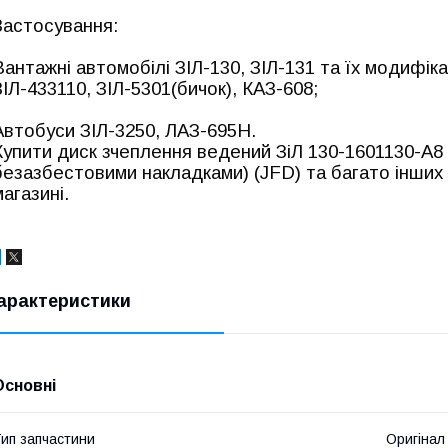
Застосування:
Вантажні автомобілі ЗІЛ-130, ЗІЛ-131 та їх модифікац
ЗІЛ-433110, ЗІЛ-5301(бичок), КАЗ-608;
Автобуси ЗІЛ-3250, ЛАЗ-695Н.
Купити диск зчеплення ведений ЗіЛ 130-1601130-А8
безазбестовими накладками) (JFD) та багато інших
магазині.
арактеристики
Основні
ип запчастини
Оригінал