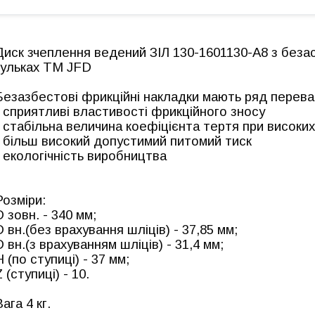
Диск зчеплення ведений ЗІЛ 130-1601130-А8 з без
кульках ТМ JFD
Безазбестові фрикційні накладки мають ряд перева
- сприятливі властивості фрикційного зносу
- стабільна величина коефіцієнта тертя при високи
- більш високий допустимий питомий тиск
- екологічність виробництва
Розміри:
D зовн. - 340 мм;
D вн.(без врахування шліців) - 37,85 мм;
D вн.(з врахуванням шліців) - 31,4 мм;
H (по ступиці) - 37 мм;
 (ступиці) - 10.
ага 4 кг.