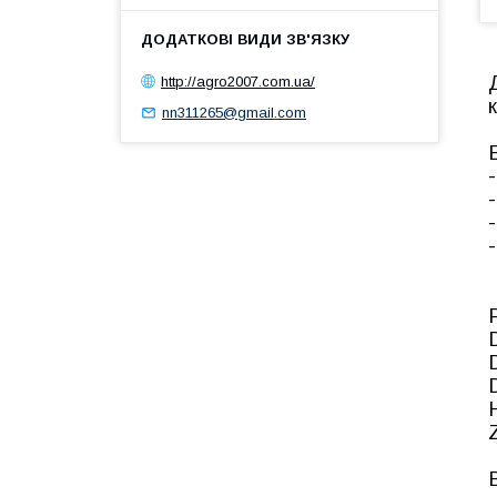
http://agro2007.com.ua/
nn311265@gmail.com
Z
В