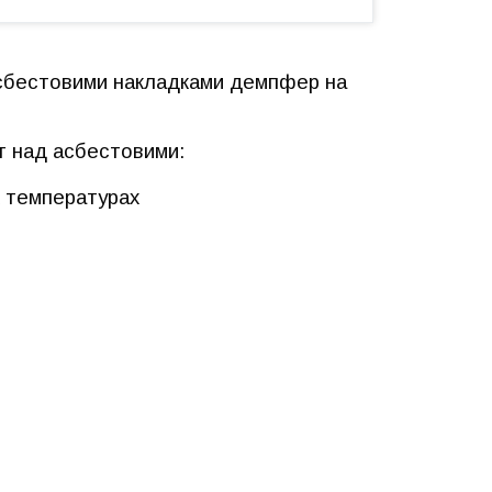
асбестовими накладками демпфер на
г над асбестовими:
х температурах