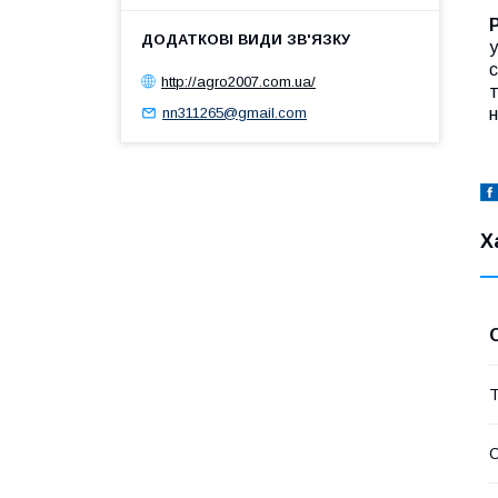
у
с
http://agro2007.com.ua/
т
н
nn311265@gmail.com
Х
Т