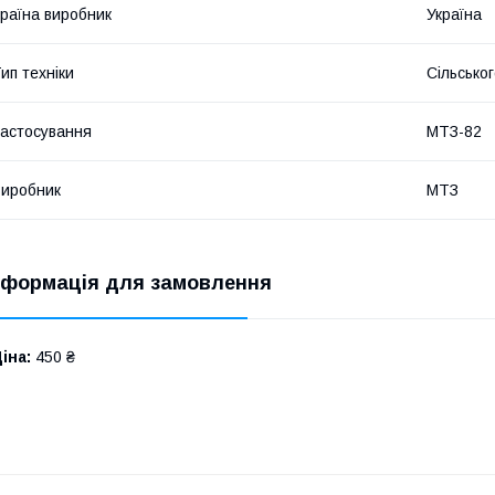
раїна виробник
Україна
ип техніки
Сільсько
астосування
МТЗ-82
иробник
МТЗ
нформація для замовлення
іна:
450 ₴