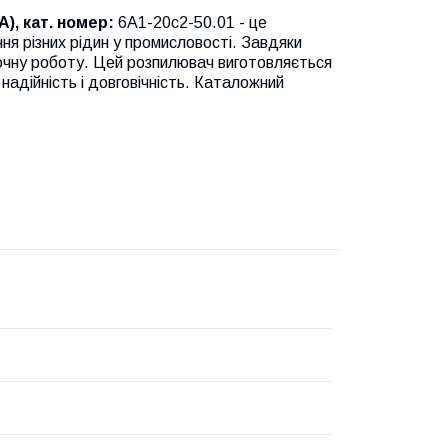
А), кат. номер:
6А1-20с2-50.01 - це
ня різних рідин у промисловості. Завдяки
і точну роботу. Цей розпилювач виготовляється
адійність і довговічність. Каталожний