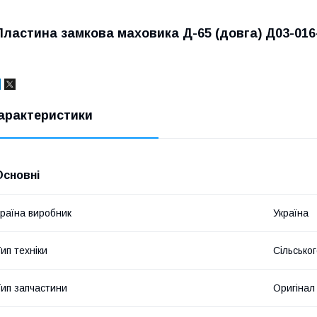
Пластина замкова маховика Д-65 (довга) Д03-01
арактеристики
Основні
раїна виробник
Україна
ип техніки
Сільсько
ип запчастини
Оригінал