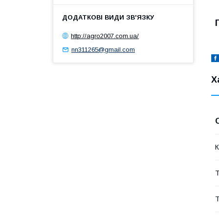
http://agro2007.com.ua/
nn311265@gmail.com
Х
К
Т
Т