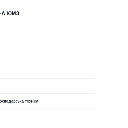
6-А ЮМЗ
господарська техніка