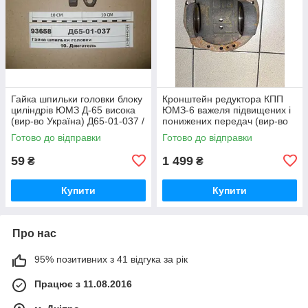
Гайка шпильки головки блоку
Кронштейн редуктора КПП
циліндрів ЮМЗ Д-65 висока
ЮМЗ-6 важеля підвищених і
(вир-во Україна) Д65-01-037 /
понижених передач (вир-во
Д65-01-037-А
ЮМЗ) 40-1701456 / 40-
Готово до відправки
Готово до відправки
1701456-А
59
1 499
₴
₴
Купити
Купити
Про нас
95% позитивних з 41 відгука за рік
Працює з 11.08.2016