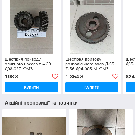
Шестірня приводу
Шестірня приводу
Шест
оливного насоса z = 20
розподільного вала Д-65
Д65
Д08-027 ЮМЗ
Z-56 Д04-005-М ЮМЗ
198
1 354
824
₴
₴
Купити
Купити
Акційні пропозиції та новинки