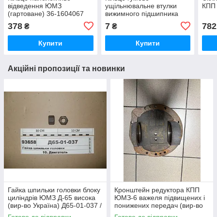
відведення ЮМЗ
ущільнювальне втулки
КПП
(гартоване) 36-1604067
вижимного підшипника
МТЗ-80, МТЗ-82 (025-030)
378
7
782
₴
₴
— ГОСТ 9833-73
Купити
Купити
Акційні пропозиції та новинки
Гайка шпильки головки блоку
Кронштейн редуктора КПП
циліндрів ЮМЗ Д-65 висока
ЮМЗ-6 важеля підвищених і
(вир-во Україна) Д65-01-037 /
понижених передач (вир-во
Д65-01-037-А
ЮМЗ) 40-1701456 / 40-
Готово до відправки
Готово до відправки