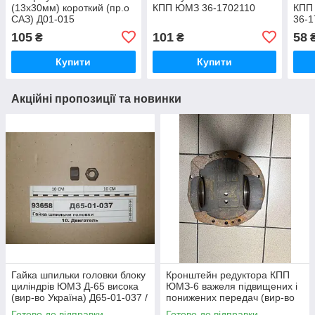
(13х30мм) короткий (пр.о
КПП ЮМЗ 36-1702110
КПП 
САЗ) Д01-015
36-
105
101
58
₴
₴
Купити
Купити
Акційні пропозиції та новинки
Гайка шпильки головки блоку
Кронштейн редуктора КПП
циліндрів ЮМЗ Д-65 висока
ЮМЗ-6 важеля підвищених і
(вир-во Україна) Д65-01-037 /
понижених передач (вир-во
Д65-01-037-А
ЮМЗ) 40-1701456 / 40-
Готово до відправки
Готово до відправки