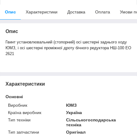
Опис
Характеристики
Доставка
Оплата
Умови п
Опис
Гвинт установлювальний (стопорний) осі шестерні заднього ходу
ЮМЗ, і осі шестерні проміжної дроту бічного редуктора НШ-100 ЕО
2621
Характеристики
Основні
Виробник
ЮМЗ
Країна виробник
Україна
Тип техніки
Сільськогосподарська
техніка
Тип запчастини
Оригінал