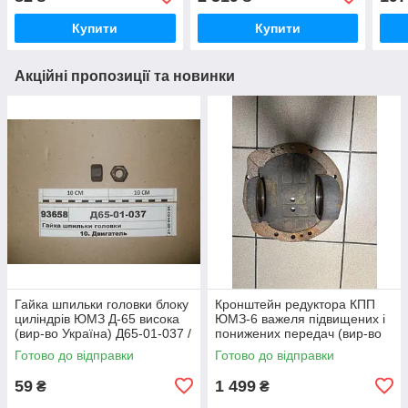
Купити
Купити
Акційні пропозиції та новинки
Гайка шпильки головки блоку
Кронштейн редуктора КПП
циліндрів ЮМЗ Д-65 висока
ЮМЗ-6 важеля підвищених і
(вир-во Україна) Д65-01-037 /
понижених передач (вир-во
Д65-01-037-А
ЮМЗ) 40-1701456 / 40-
Готово до відправки
Готово до відправки
1701456-А
59
1 499
₴
₴