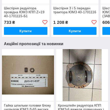
Шестірня редуктора
Шестірня 3 і 5 передач
Шест
провідна ЮМЗ КПП Z=19
трактора ЮМЗ 40-1701116
ЮМЗ 
40-1701115-Б1
(ЗА
733
1 208
606
₴
₴
Купити
Купити
Акційні пропозиції та новинки
Гайка шпильки головки блоку
Кронштейн редуктора КПП
циліндрів ЮМЗ Д-65 висока
ЮМЗ-6 важеля підвищених і