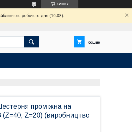
Кошик
айближчого робочого дня (10.08).
Кошик
Шестерня проміжна на
 (Z=40, Z=20) (виробництво