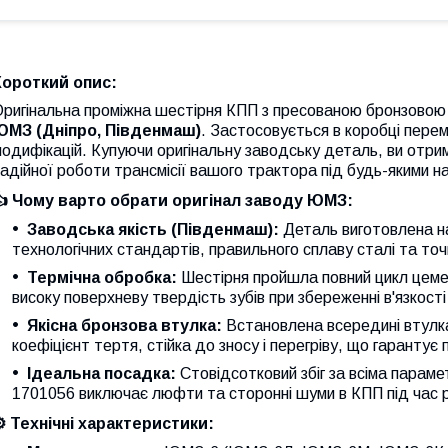
Короткий опис:
Оригінальна проміжна шестірня КПП з пресованою бронзовою
ЮМЗ (Дніпро, Південмаш)
. Застосовується в коробці пере
одифікацій. Купуючи оригінальну заводську деталь, ви отри
адійної роботи трансмісії вашого трактора під будь-якими 
👍 Чому варто обрати оригінал заводу ЮМЗ:
Заводська якість (Південмаш):
Деталь виготовлена на
технологічних стандартів, правильного сплаву сталі та точн
Термічна обробка:
Шестірня пройшла повний цикл цемен
високу поверхневу твердість зубів при збереженні в'язкост
Якісна бронзова втулка:
Встановлена всередині втулка 
коефіцієнт тертя, стійка до зносу і перегріву, що гарантує
Ідеальна посадка:
Стовідсотковий збіг за всіма парам
1701056 виключає люфти та сторонні шуми в КПП під час 
⚙️ Технічні характеристики: