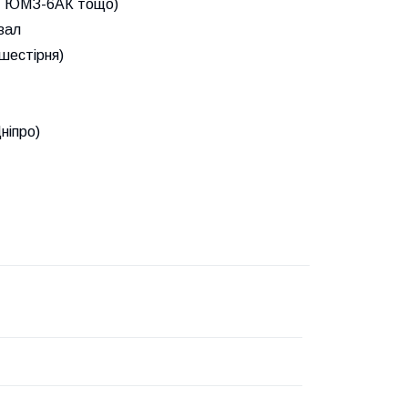
 ЮМЗ-6АК тощо)
вал
 шестірня)
ніпро)