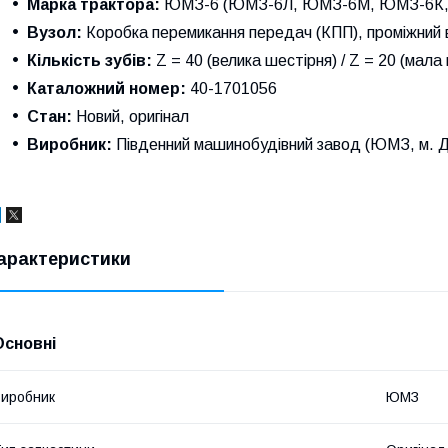
Марка трактора:
ЮМЗ-6 (ЮМЗ-6Л, ЮМЗ-6М, ЮМЗ-6К,
Вузол:
Коробка перемикання передач (КПП), проміжний 
Кількість зубів:
Z = 40 (велика шестірня) / Z = 20 (мала
Каталожний номер:
40-1701056
Стан:
Новий, оригінал
Виробник:
Південний машинобудівний завод (ЮМЗ, м. Д
арактеристики
Основні
иробник
ЮМЗ