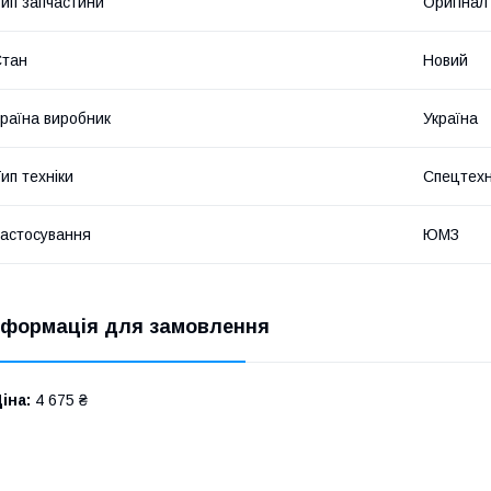
ип запчастини
Оригінал
Стан
Новий
раїна виробник
Україна
ип техніки
Спецтехн
астосування
ЮМЗ
нформація для замовлення
іна:
4 675 ₴