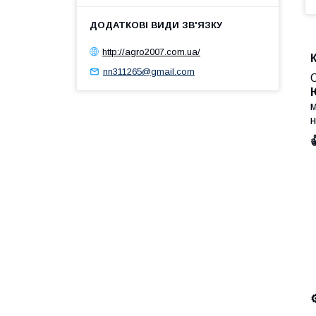
http://agro2007.com.ua/
nn311265@gmail.com
м
н