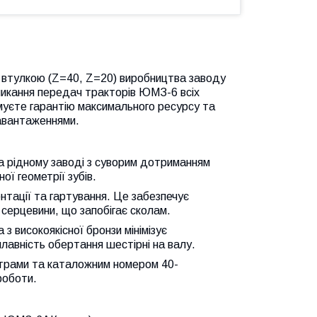
 втулкою (Z=40, Z=20) виробництва заводу
микання передач тракторів ЮМЗ-6 всіх
муєте гарантію максимального ресурсу та
навантаженнями.
 рідному заводі з суворим дотриманням
ої геометрії зубів.
тації та гартування. Це забезпечує
і серцевини, що запобігає сколам.
з високоякісної бронзи мінімізує
 плавність обертання шестірні на валу.
етрами та каталожним номером 40-
роботи.