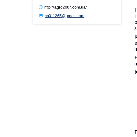
http://agro2007.com.ua/
т
nn311265@gmail.com
К
е
Р
н