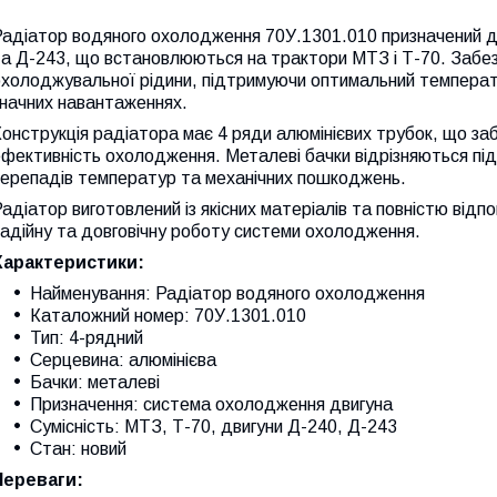
Радіатор водяного охолодження 70У.1301.010 призначений д
а Д-243, що встановлюються на трактори МТЗ і Т-70. Забез
охолоджувальної рідини, підтримуючи оптимальний температ
значних навантаженнях.
онструкція радіатора має 4 ряди алюмінієвих трубок, що за
фективність охолодження. Металеві бачки відрізняються підв
перепадів температур та механічних пошкоджень.
адіатор виготовлений із якісних матеріалів та повністю від
адійну та довговічну роботу системи охолодження.
Характеристики:
Найменування: Радіатор водяного охолодження
Каталожний номер: 70У.1301.010
Тип: 4-рядний
Серцевина: алюмінієва
Бачки: металеві
Призначення: система охолодження двигуна
Сумісність: МТЗ, Т-70, двигуни Д-240, Д-243
Стан: новий
Переваги: