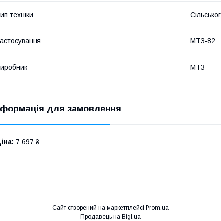
ип техніки
Сільсько
астосування
МТЗ-82
иробник
МТЗ
нформація для замовлення
іна:
7 697 ₴
Сайт створений на маркетплейсі
Prom.ua
Продавець на Bigl.ua