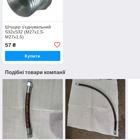
Штуцер з‘єднувальний
S32хS32 (М27х1,5-
М27х1,5)
57
₴
Купити
Подібні товари компанії