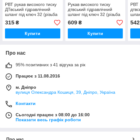
РВТ рукав високого тиску
Рукав високого тиску
РВТ 
ДТвський гідравлічний
дтвський гідравлічний
дтвс
шланг під ключ 32 (різьба
шланг під ключ 32 (різьба
шлан
М27х1,5) - L=40см
М27х1,5) - L=1.8м
М27х
315
609
542
₴
₴
Купити
Купити
Про нас
95% позитивних з 41 відгука за рік
Працює з 11.08.2016
м. Дніпро
вулиця Олександра Кошиця, 39, Дніпро, Україна
Контакти
Сьогодні працює з 08:00 до 16:00
Показати весь графік роботи
Про нас