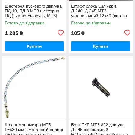
Шестерня пускового двигуна
Штифт блока циліндрів
ПД-10, ПД-8 МТЗ шестерня
Д-240, Д-245 МТЗ
ПД (вир-во Білорусь, МТЗ)
установочний 12х30 (вир-во
50-1024092-2А /
Україна) 50-1002034 / 50-
Готово до відправки
Готово до відправки
5010240922А
1002034-А
1 285
105
₴
₴
Купити
Купити
Шланг манометра МТЗ
Болт ТКР МТЗ-892 двигуна
L=530 мм в металевій оплітці
Д-245 спеціальний
трубка манометра тиску
М10х1.5х40 (вир-во Україна)