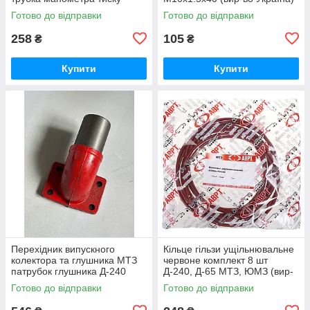
масла (вир-во Україна) 70-
245-1008031 / 245-1008031-А
Готово до відправки
Готово до відправки
3801180
258
105
₴
₴
Купити
Купити
Перехідник випускного
Кільце гільзи ущільнювальне
колектора та глушника МТЗ
червоне комплект 8 шт
патрубок глушника Д-240
Д-240, Д-65 МТЗ, ЮМЗ (вир-
(вир-во Україна) 240-
во ПХТ Україна) 50-1002022 /
Готово до відправки
Готово до відправки
1008021-Б1 / 240-1008021
50-1002022-А