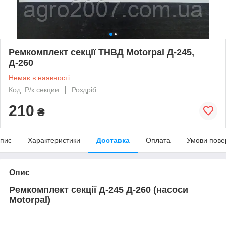
Ремкомплект секції ТНВД Motorpal Д-245,
Д-260
Немає в наявності
Код: Р/к секции
Роздріб
210
₴
пис
Характеристики
Доставка
Оплата
Умови пове
Опис
Ремкомплект секції Д-245 Д-260 (насоси
Motorpal)