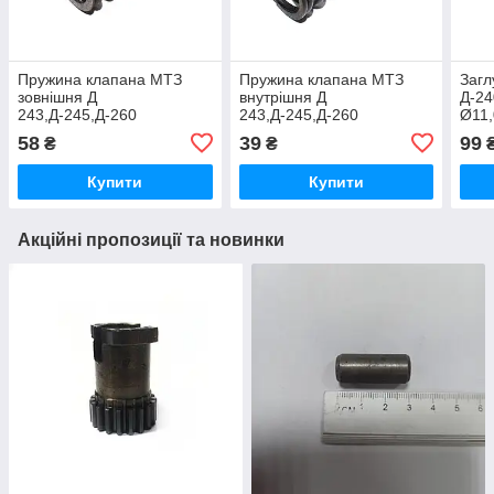
Пружина клапана МТЗ
Пружина клапана МТЗ
Загл
зовнішня Д
внутрішня Д
Д-24
243,Д-245,Д-260
243,Д-245,Д-260
Ø11,
58
39
99
₴
₴
Купити
Купити
Акційні пропозиції та новинки