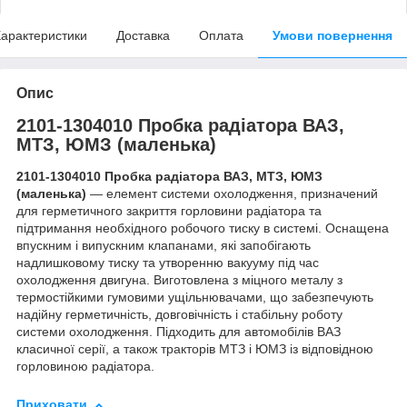
арактеристики
Доставка
Оплата
Умови повернення
Опис
2101-1304010 Пробка радіатора ВАЗ,
МТЗ, ЮМЗ (маленька)
2101-1304010 Пробка радіатора ВАЗ, МТЗ, ЮМЗ
(маленька)
— елемент системи охолодження, призначений
для герметичного закриття горловини радіатора та
підтримання необхідного робочого тиску в системі. Оснащена
впускним і випускним клапанами, які запобігають
надлишковому тиску та утворенню вакууму під час
охолодження двигуна. Виготовлена з міцного металу з
термостійкими гумовими ущільнювачами, що забезпечують
надійну герметичність, довговічність і стабільну роботу
системи охолодження. Підходить для автомобілів ВАЗ
класичної серії, а також тракторів МТЗ і ЮМЗ із відповідною
горловиною радіатора.
Приховати