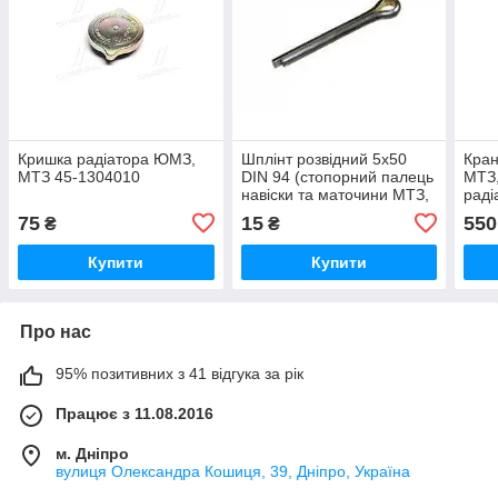
Кришка радіатора ЮМЗ,
Шплінт розвідний 5х50
Кран
МТЗ 45-1304010
DIN 94 (стопорний палець
МТЗ
навіски та маточини МТЗ,
раді
ЮМЗ) — Аналог ГОСТ
ОРИ
75
15
550
₴
₴
397-79
Купити
Купити
Про нас
95% позитивних з 41 відгука за рік
Працює з 11.08.2016
м. Дніпро
вулиця Олександра Кошиця, 39, Дніпро, Україна