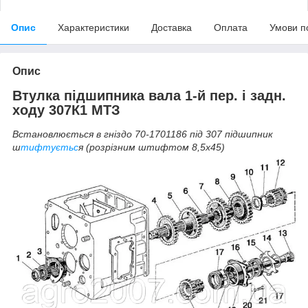
Опис
Характеристики
Доставка
Оплата
Умови п
Опис
Втулка підшипника вала 1-й пер. і задн.
ходу 307К1 МТЗ
Встановлюється в гніздо 70-1701186 під 307 підшипник
ш
тифтуєтьс
я (розрізним штифтом 8,5х45)