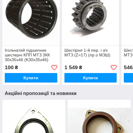
Ігольчатий підшипник
Шестірня 1-й пер. і з/х
Шест
шестерні КПП МТЗ 3КК
МТЗ (Z=17) (пр.о МЗШ)
МТЗ 
30х35х46 (K30x35x46)
100
1 549
546
₴
₴
Купити
Купити
Акційні пропозиції та новинки